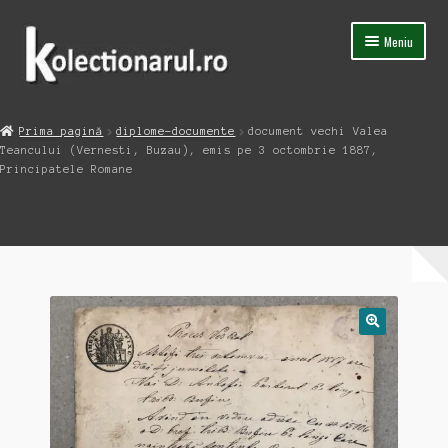
Sari
Sari
Meniu
la
la
navigare
conținut
Acasa
Prima pagină
diplome-documente
document vechi Valea
Extinde
Teancului (Vernesti, Buzau), emis pe 3 octombrie 1887,
Magazin
meniul
Principatele Romane
copil
Capsula Timpului
Blog
Contact