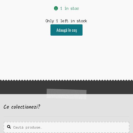
1 în stoc
Only 1 left in stock
Adaugă în coș
Ce colectionezi?
Caută
Caută
după: