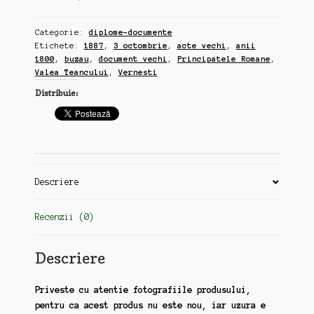
Categorie:
diplome-documente
Etichete:
1887
,
3 octombrie
,
acte vechi
,
anii
1800
,
buzau
,
document vechi
,
Principatele Romane
,
Valea Teancului
,
Vernesti
Distribuie:
Descriere
Recenzii (0)
Descriere
Priveste cu atentie fotografiile produsului,
pentru ca acest produs nu este nou, iar uzura e