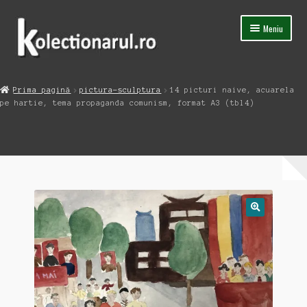
Sari
Sari
Meniu
la
la
navigare
conținut
Acasa
Prima pagină
pictura-sculptura
14 picturi naive, acuarela
Extinde
pe hartie, tema propaganda comunism, format A3 (tbl4)
Magazin
meniul
copil
Capsula Timpului
Blog
Contact