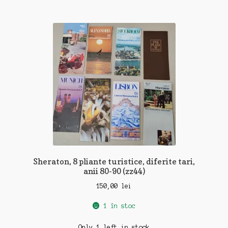
Sheraton, 8 pliante turistice, diferite tari,
anii 80-90 (zz44)
150,00
lei
1 în stoc
Only 1 left in stock