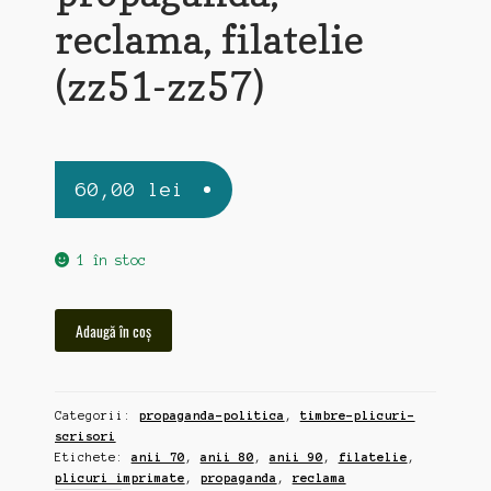
reclama, filatelie
(zz51-zz57)
60,00
lei
1 în stoc
Cantitate
Adaugă în coș
170
plicuri
imprimate
Categorii:
propaganda-politica
,
timbre-plicuri-
vechi,
scrisori
propaganda,
Etichete:
anii 70
,
anii 80
,
anii 90
,
filatelie
,
reclama,
plicuri imprimate
,
propaganda
,
reclama
filatelie