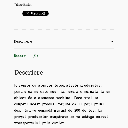
Distribuie:
(zz51-
zz57)
Descriere
Recenzii (0)
Descriere
Privește cu atenție fotografiile produsului,
pentru ca nu este nou, iar uzura e normala la un
obiect de o asemenea vechime. Daca vrei să
cumperi acest produs, reține că îl poți primi
doar într-o comandă minimă de 200 de lei. La
prețul produselor cumpărate se va adăuga costul
transportului prin curier.