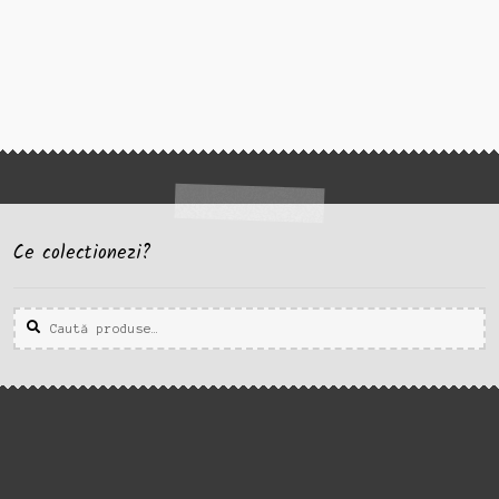
Ce colectionezi?
Caută
Caută
după: