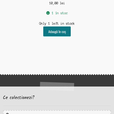
10,00
lei
1 în stoc
Only 1 left in stock
Adaugă în coș
Ce colectionezi?
Caută
Caută