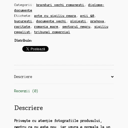
Categorii:
branduri vechi romanesti
,
diplome-
sigiliu
documente
ceara,
Etichete:
acte cu sigiliu ceara
,
anii 40
,
tribunal
bucuresti
,
documente vechi
,
ploiesti
,
prahova
,
comercial,
raritate
,
romania mare
,
sectorul negru
,
sigiliu
format
regalist
,
tribunal comercial
30x40,
Distribuie:
anii
40,
rol
(gg09)
Descriere
Recenzii (0)
Descriere
Privește cu atenție fotografiile produsului,
pentru ca nu este nou, iar uzura e normala la un