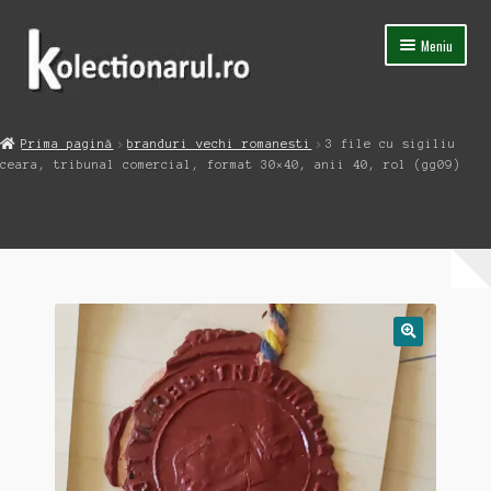
Sari
Sari
Meniu
la
la
navigare
conținut
Acasa
Prima pagină
branduri vechi romanesti
3 file cu sigiliu
Extinde
ceara, tribunal comercial, format 30×40, anii 40, rol (gg09)
Magazin
meniul
copil
Capsula Timpului
Blog
Contact