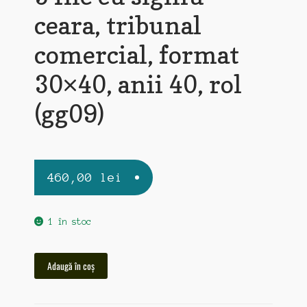
ceara, tribunal
comercial, format
30×40, anii 40, rol
(gg09)
460,00
lei
1 în stoc
Cantitate
Adaugă în coș
3
file
cu