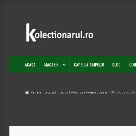
Sari
Sari
la
la
navigare
conținut
ACASA
MAGAZIN
CAPSULA TIMPULUI
BLOG
CON
Prima pagină
sport-turism-vanatoare
35 abtibild