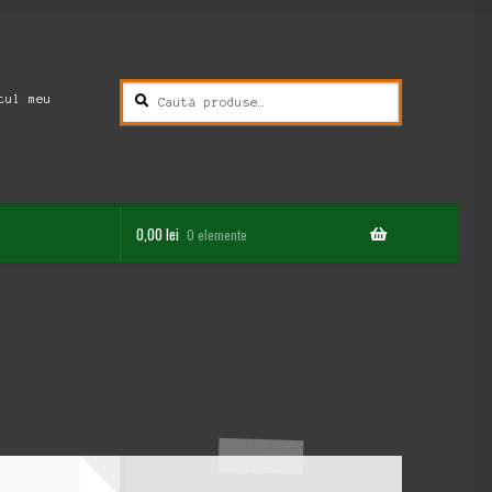
Caută
Caută
tul meu
după:
0,00
lei
0 elemente