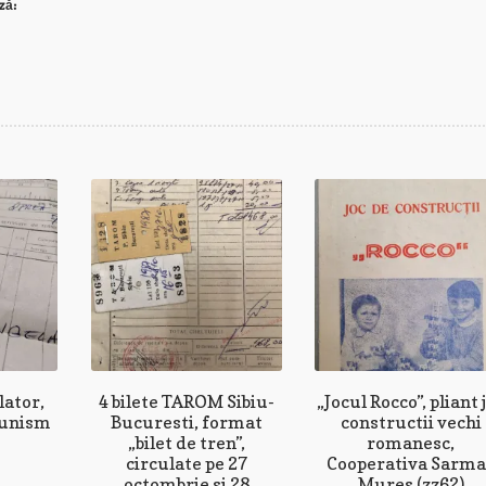
ză:
lator,
4 bilete TAROM Sibiu-
„Jocul Rocco”, pliant 
munism
Bucuresti, format
constructii vechi
„bilet de tren”,
romanesc,
circulate pe 27
Cooperativa Sarma
octombrie si 28
Mures (zz62)