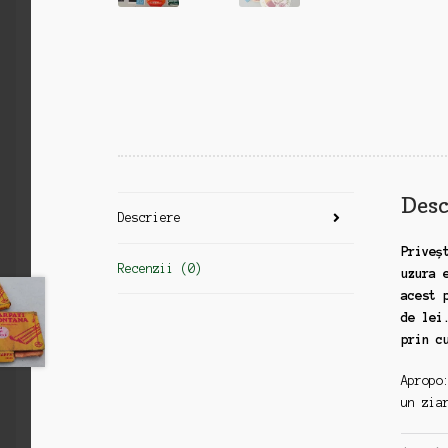
Desc
Descriere
Priveș
Recenzii (0)
uzura 
acest 
de lei
prin c
Apropo
un zia