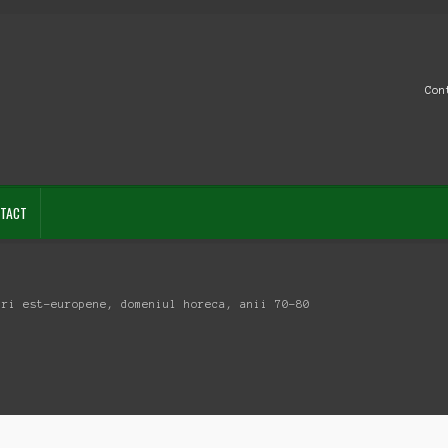
Con
TACT
uri est-europene, domeniul horeca, anii 70-80