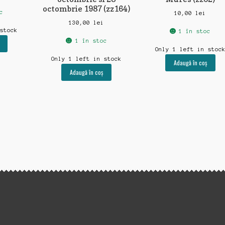
octombrie 1987 (zz164)
c
10,00
lei
130,00
lei
 stock
1 în stoc
1 în stoc
Only 1 left in stoc
Only 1 left in stock
Adaugă în coș
Adaugă în coș