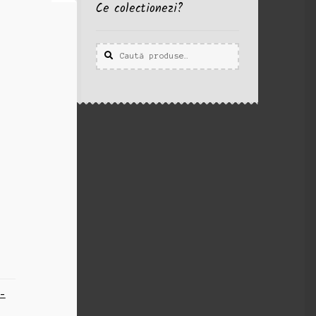
Ce colectionezi?
Caută
Caută
după:
t-