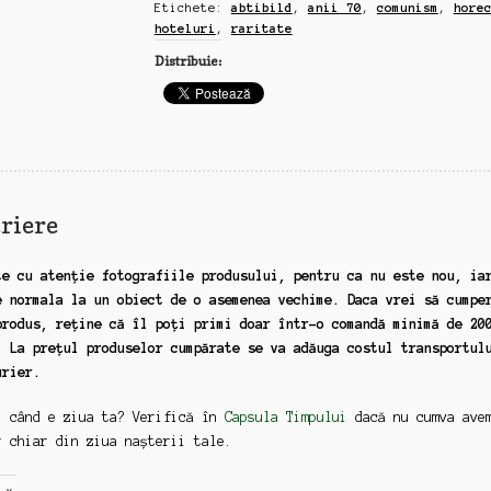
Etichete:
abtibild
,
anii 70
,
comunism
,
hore
hoteluri
,
raritate
Distribuie:
riere
te cu atenție fotografiile produsului, pentru ca nu este nou, ia
e normala la un obiect de o asemenea vechime. Daca vrei să cumpe
produs, reține că îl poți primi doar într-o comandă minimă de 20
. La prețul produselor cumpărate se va adăuga costul transportul
urier.
: când e ziua ta? Verifică în
Capsula Timpului
dacă nu cumva ave
r chiar din ziua nașterii tale.