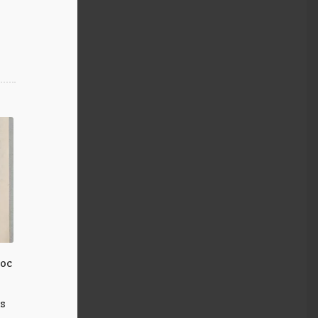
joc
s