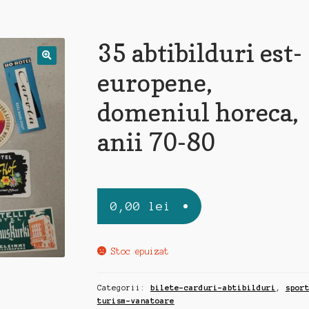
35 abtibilduri est-
europene,
domeniul horeca,
anii 70-80
0,00
lei
Stoc epuizat
Categorii:
bilete-carduri-abtibilduri
,
spor
turism-vanatoare