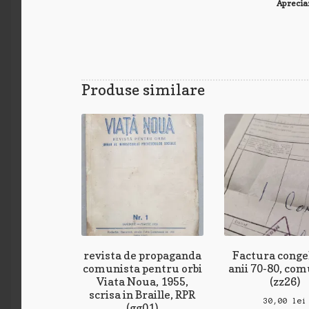
Aprecia
Produse similare
revista de propaganda
Factura conge
comunista pentru orbi
anii 70-80, co
Viata Noua, 1955,
(zz26)
scrisa in Braille, RPR
30,00
lei
(gg01)