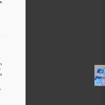
ca
,
r
ri
0
ui
m