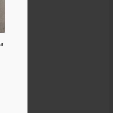
”
ii
k