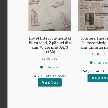
Hotel Intercontinental
Scinteia Tinere
Bucuresti, 2 plicuri din
21 decembrie,
anii 70, format A4/3
ziar din ziua n
(zz89)
10,00
lei
50,00
lei
1 în sto
1 în stoc
Only 1 left in
Only 1 left in stock
Adaugă în coș
Adaugă în coș