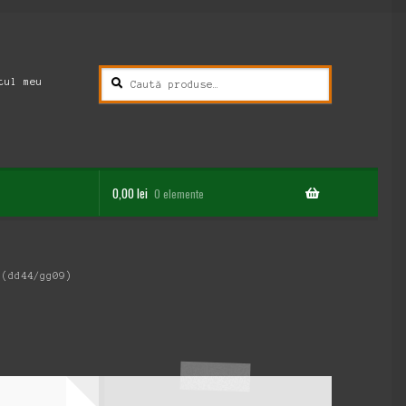
Caută
Caută
tul meu
după:
0,00
lei
0 elemente
 (dd44/gg09)