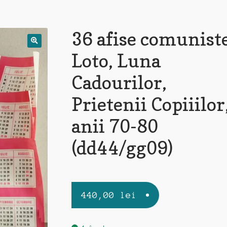
36 afise comunist
Loto, Luna
Cadourilor,
Prietenii Copiiilor
anii 70-80
(dd44/gg09)
440,00
lei