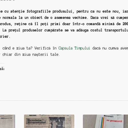
te cu atenție fotografiile produsului, pentru ca nu este nou, ia
e normala la un obiect de o asemenea vechime. Daca vrei să cumpe
produs, reține că îl poți primi doar într-o comandă minimă de 20
. La prețul produselor cumpărate se va adăuga costul transportul
urier.
: când e ziua ta? Verifică în
Capsula Timpului
dacă nu cumva ave
r chiar din ziua nașterii tale.
ză: