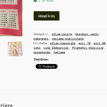
1 în stoc
Cantitate
Adaugă în coș
36
afise
comuniste
Categorii:
afise-colaje
,
branduri vechi
Loto,
romanesti
,
reclama-publicitate
Luna
Etichete:
afise comuniste
,
anii 70
,
anii 80
Cadourilor,
loto
,
Luna Cadourilor
,
Prietenii Copiiilor
,
Prietenii
propaganda
,
reclama
Copiiilor,
Distribuie:
anii
70-
80
(dd44/gg09)
riere