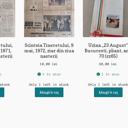
tului,
Scinteia Tineretului, 9
Uzina „23 August
 1971,
mai, 1972, ziar din ziua
Bucuresti, pliant, an
asterii
nasterii
70 (zz65)
10,00
lei
20,00
lei
c
1 în stoc
1 în stoc
 stock
Only 1 left in stock
Only 1 left in stoc
Adaugă în coș
Adaugă în coș