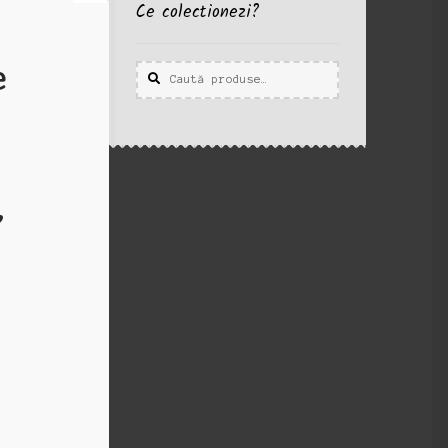
Ce colectionezi?
e
Caută
Caută
după:
,