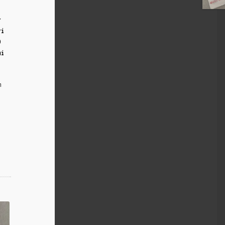
r
ri
0
ui
m