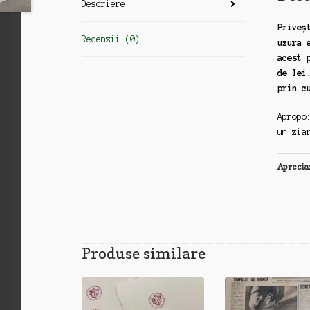
Descriere
Priveș
Recenzii (0)
uzura 
acest 
de lei
prin c
Apropo
un zia
Aprecia
Produse similare