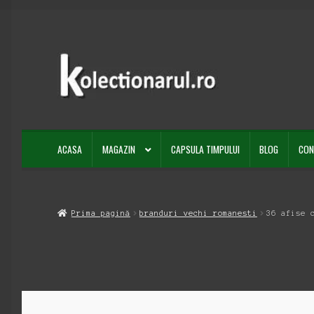
Sari
Sari
la
la
navigare
conținut
ACASA
MAGAZIN
CAPSULA TIMPULUI
BLOG
CON
Prima pagină
branduri vechi romanesti
36 afise 