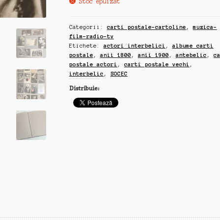
Stoc epuizat
Categorii:
carti postale-cartoline
,
muzica-
film-radio-tv
Etichete:
actori interbelici
,
albume carti
postale
,
anii 1800
,
anii 1900
,
antebelic
,
c
postale actori
,
carti postale vechi
,
interbelic
,
SOCEC
Distribuie: