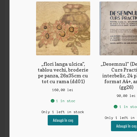
„flori langa ulcica”,
„Desemnul” (De
tablou vechi, broderie
Curs Practi
pe panza, 26x35cm cu
interbelic, 24 
tot cu rama (dd01)
format A4+, an
(gg26)
160,00
lei
90,00
lei
1 în stoc
1 în sto
Only 1 left in stock
Only 1 left in
Adaugă în coș
Adaugă în coș