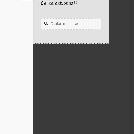
Ce colectionezi?
Caută
Caută
după: