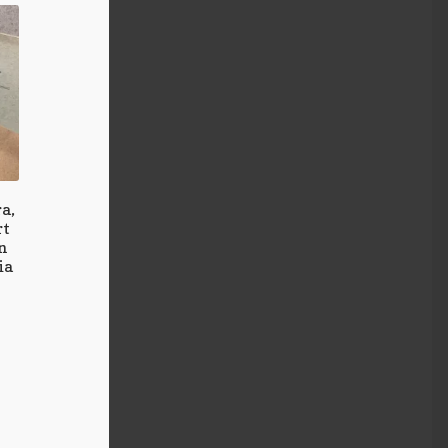
a,
rt
n
ia
k