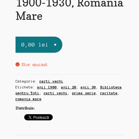
1900-1930, Romania
Mare
0,00
lei
Stoc epuizat
Categorie:
carti vechi
Etichete:
anii 1900
,
anii 20
,
anii 30
,
Biblioteca
pentru Toti
,
carti vechi
,
prima serie
,
raritate
,
romania mare
Distribuie: