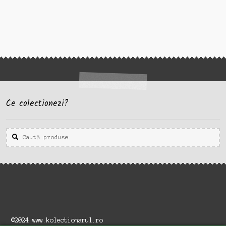
Ce colectionezi?
Caută
Caută
după:
©2024 www.kolectionarul.ro