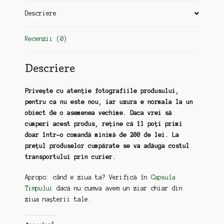
Descriere
Recenzii (0)
Descriere
Privește cu atenție fotografiile produsului,
pentru ca nu este nou, iar uzura e normala la un
obiect de o asemenea vechime. Daca vrei să
cumperi acest produs, reține că îl poți primi
doar într-o comandă minimă de 200 de lei. La
prețul produselor cumpărate se va adăuga costul
transportului prin curier.
Apropo: când e ziua ta? Verifică în
Capsula
Timpului
dacă nu cumva avem un ziar chiar din
ziua nașterii tale.