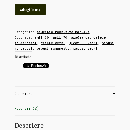
Cantitate
Adaugă în coș
4
caiete
studentesti,
Categorie:
educatie-rechizite-manuale
format
Etichete:
anii 60
,
anii 70
,
aradeanca
,
caiete
A4
studentesti
,
caiete vechi
,
jucariii vechi
,
papusi
(gg14)
miniaturi
,
papusi romanesti
,
papusi vechi
Distribuie:
Descriere
Recenzii (0)
Descriere