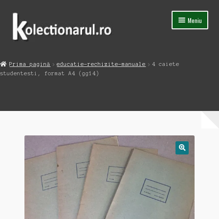
Sari
Sari
Meniu
la
la
navigare
conținut
Acasa
Prima pagină
educatie-rechizite-manuale
4 caiete
Extinde
studentesti, format A4 (gg14)
Magazin
meniul
copil
Capsula Timpului
Blog
Contact