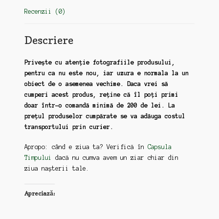
Recenzii (0)
Descriere
Privește cu atenție fotografiile produsului,
pentru ca nu este nou, iar uzura e normala la un
obiect de o asemenea vechime. Daca vrei să
cumperi acest produs, reține că îl poți primi
doar într-o comandă minimă de 200 de lei. La
prețul produselor cumpărate se va adăuga costul
transportului prin curier.
Apropo: când e ziua ta? Verifică în
Capsula
Timpului
dacă nu cumva avem un ziar chiar din
ziua nașterii tale.
Apreciază: