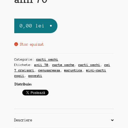
0,00
lei
Stoc epuizat
Categorie:
carti vechi
Etichete:
anii 70
,
carte veche
,
carti vechi
,
cei
7 craisori
,
cenusareasa
,
maruntica
,
mini-carti
copii
,
povesti
Distribuie:
Descriere