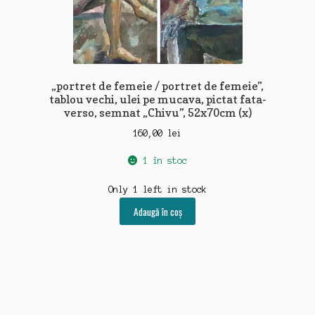
„portret de femeie / portret de femeie”,
tablou vechi, ulei pe mucava, pictat fata-
verso, semnat „Chivu”, 52x70cm (x)
160,00
lei
1 în stoc
Only 1 left in stock
Adaugă în coș