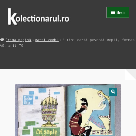
Sari
Sari
Meniu
la
la
navigare
conținut
Acasa
Prima pagină
carti vechi
4 mini-carti povesti copii, format
Extinde
A6, anii 70
Magazin
meniul
copil
Capsula Timpului
Blog
Contact