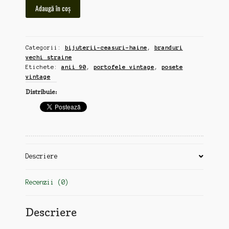
Cantitate
Adaugă în coș
4
posete
si
Categorii:
bijuterii-ceasuri-haine
,
branduri
portofele
vechi straine
vintage,
Etichete:
anii 90
,
portofele vintage
,
posete
anii
vintage
90
Distribuie:
(zz45)
Descriere
Recenzii (0)
Descriere