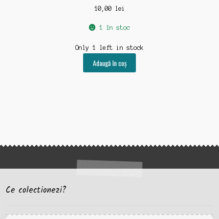
10,00
lei
1 în stoc
Only 1 left in stock
Adaugă în coș
Ce colectionezi?
Caută
Caută