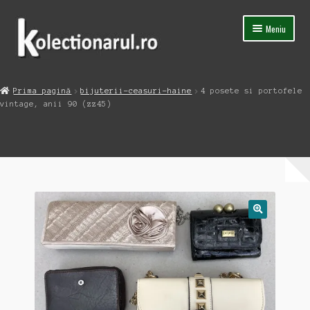
Sari
Sari
Meniu
la
la
navigare
conținut
Acasa
Prima pagină
bijuterii-ceasuri-haine
4 posete si portofele
Extinde
vintage, anii 90 (zz45)
Magazin
meniul
copil
Capsula Timpului
Blog
Contact