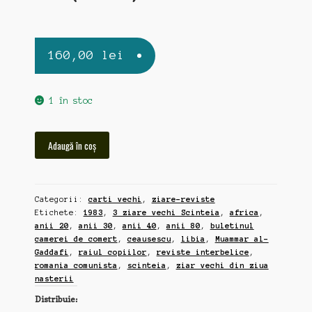
160,00
lei
1 în stoc
Cantitate
Adaugă în coș
5
reviste
si
Categorii:
carti vechi
,
ziare-reviste
brosuri
Etichete:
1983
,
3 ziare vechi Scinteia
,
africa
,
interbelice,
anii 20
,
anii 30
,
anii 40
,
anii 80
,
buletinul
anii
camerei de comert
,
ceausescu
,
libia
,
Muammar al-
20-
Gaddafi
,
raiul copiilor
,
reviste interbelice
,
40
romania comunista
,
scinteia
,
ziar vechi din ziua
(zz51)
nasterii
Distribuie: