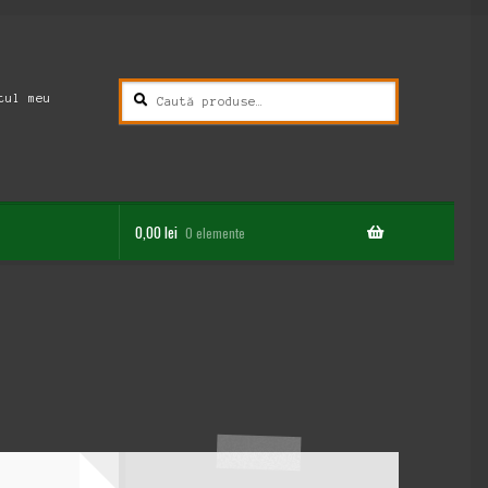
Caută
Caută
tul meu
după:
0,00
lei
0 elemente