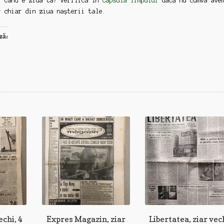
: când e ziua ta? Verifică în
Capsula Timpului
dacă nu cumva ave
r chiar din ziua nașterii tale.
ză:
echi, 4
Expres Magazin, ziar
Libertatea, ziar vec