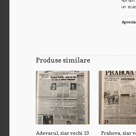
Apropo
un zia
Aprecia
Produse similare
Adevarul, ziar vechi 13
Prahova, ziar v