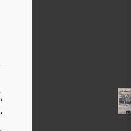
r
ri
0
ui