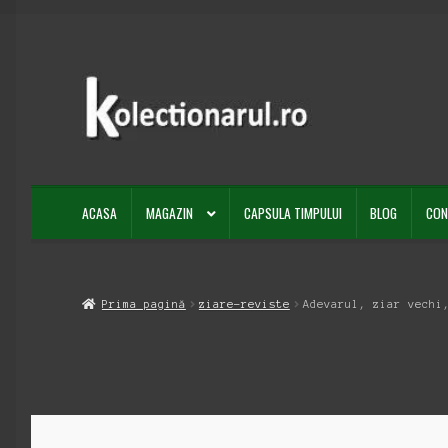
Sari
Sari
la
la
navigare
conținut
ACASA
MAGAZIN
CAPSULA TIMPULUI
BLOG
CON
Prima pagină
ziare-reviste
Adevarul, ziar vechi