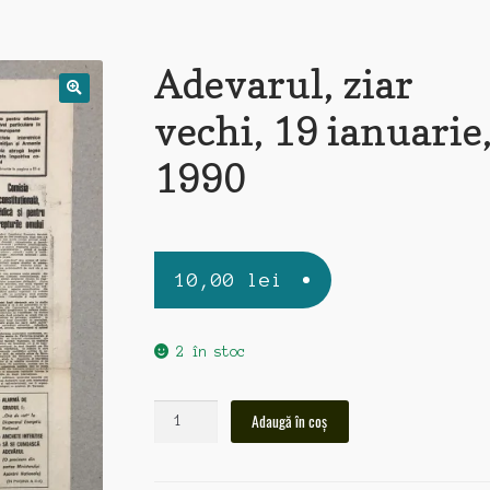
Adevarul, ziar
vechi, 19 ianuarie
1990
10,00
lei
2 în stoc
Cantitate
Adaugă în coș
Adevarul,
ziar
vechi,