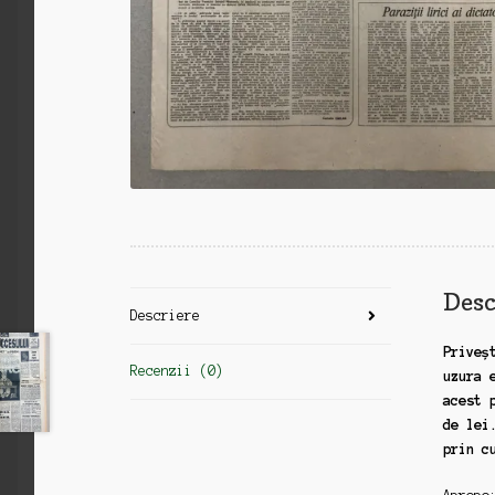
Desc
Descriere
Priveș
Recenzii (0)
uzura 
acest 
de lei
prin c