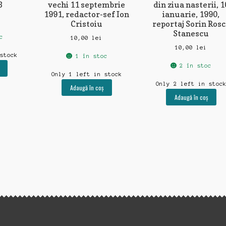
3
vechi 11 septembrie
din ziua nasterii, 1
1991, redactor-sef Ion
ianuarie, 1990,
Cristoiu
reportaj Sorin Rosc
Stanescu
c
10,00
lei
10,00
lei
 stock
1 în stoc
2 în stoc
Only 1 left in stock
Only 2 left in stoc
Adaugă în coș
Adaugă în coș