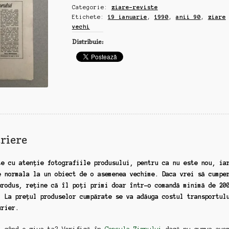
Categorie:
ziare-reviste
19
Etichete:
19 ianuarie
,
1990
,
anii 90
,
ziare
ianuarie,
vechi
1990
Distribuie:
riere
te cu atenție fotografiile produsului, pentru ca nu este nou, ia
e normala la un obiect de o asemenea vechime. Daca vrei să cumpe
produs, reține că îl poți primi doar într-o comandă minimă de 20
. La prețul produselor cumpărate se va adăuga costul transportul
urier.