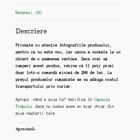
Recenzii (0)
Descriere
Privește cu atenție fotografiile produsului,
pentru ca nu este nou, iar uzura e normala la un
obiect de o asemenea vechime. Daca vrei să
cumperi acest produs, reține că îl poți primi
doar într-o comandă minimă de 200 de lei. La
prețul produselor cumpărate se va adăuga costul
transportului prin curier.
Apropo: când e ziua ta? Verifică în
Capsula
Timpului
dacă nu cumva avem un ziar chiar din
ziua nașterii tale.
Apreciază: