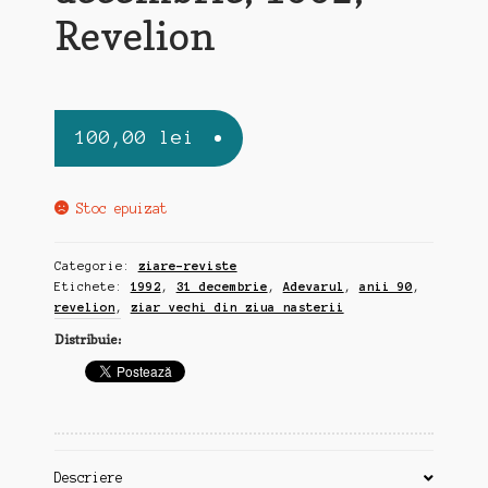
Revelion
100,00
lei
Stoc epuizat
Categorie:
ziare-reviste
Etichete:
1992
,
31 decembrie
,
Adevarul
,
anii 90
,
revelion
,
ziar vechi din ziua nasterii
Distribuie:
Descriere