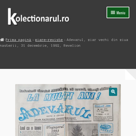
Sari
Sari
Meniu
la
la
navigare
conținut
Acasa
Prima pagină
ziare-reviste
Adevarul, ziar vechi din ziua
Extinde
nasterii, 31 decembrie, 1992, Revelion
Magazin
meniul
copil
Capsula Timpului
Blog
Contact