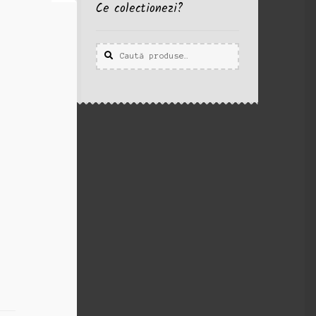
Ce colectionezi?
Caută
Caută
după: