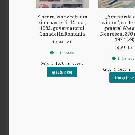
Flacara, ziar vechi din
„Amintirile 
ziua nasterii, 14 mai,
aviator”, carte
1982, guvernatorul
general Gheo
Canadei in Romania
Negrescu, 370 
1977 (z9)
10,00
lei
10,00
lei
1 în stoc
1 în sto
Only 1 left in stock
Only 1 left in
Adaugă în coș
Adaugă în coș