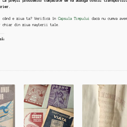
. La prețul produselor cumpărate se va adăuga costul transportul
urier.
: când e ziua ta? Verifică în
Capsula Timpului
dacă nu cumva ave
r chiar din ziua nașterii tale.
ză: