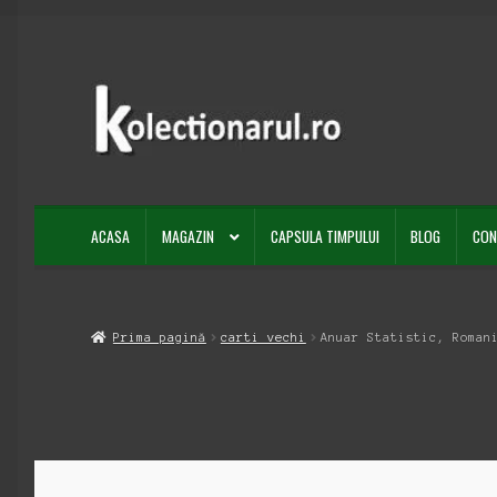
Sari
Sari
la
la
navigare
conținut
ACASA
MAGAZIN
CAPSULA TIMPULUI
BLOG
CON
Prima pagină
carti vechi
Anuar Statistic, Roman