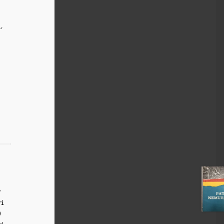
e
,
r
ri
0