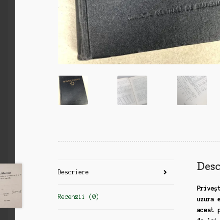
Desc
Descriere
Priveș
Recenzii (0)
uzura 
acest 