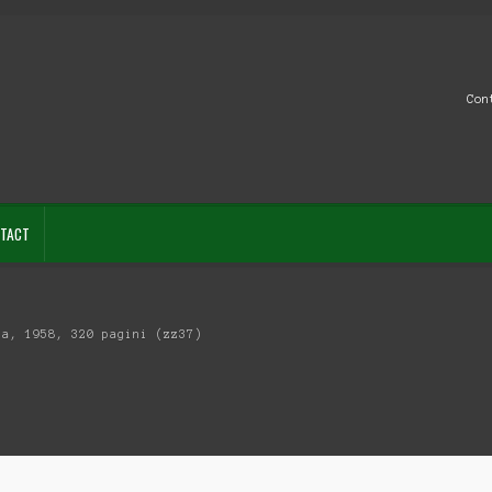
Con
TACT
ia, 1958, 320 pagini (zz37)