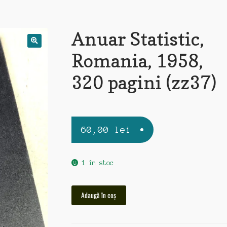
Anuar Statistic,
Romania, 1958,
320 pagini (zz37)
60,00
lei
1 în stoc
Cantitate
Adaugă în coș
Anuar
Statistic,
Romania,