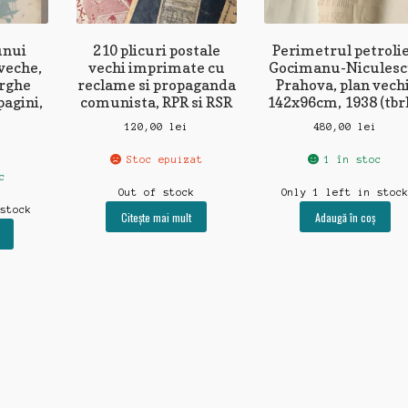
unui
210 plicuri postale
Perimetrul petroli
 veche,
vechi imprimate cu
Gocimanu-Niculesc
rghe
reclame si propaganda
Prahova, plan vechi
pagini,
comunista, RPR si RSR
142x96cm, 1938 (tbr
120,00
lei
480,00
lei
Stoc epuizat
1 în stoc
c
Out of stock
Only 1 left in stoc
 stock
Citește mai mult
Adaugă în coș