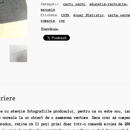
Categorii:
carti vechi
,
educatie-rechizite-
1958,
manuale
320
Etichete:
1959
,
Anuar Statistic
,
carte vech
pagini
romania
,
rpr
(zz37)
Distribuie:
riere
te cu atenție fotografiile produsului, pentru ca nu este nou, ia
e normala la un obiect de o asemenea vechime. Daca vrei să cumpe
produs, reține că îl poți primi doar într-o comandă minimă de 20