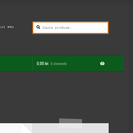
Caută
Caută
tul meu
după:
0,00
lei
0 elemente