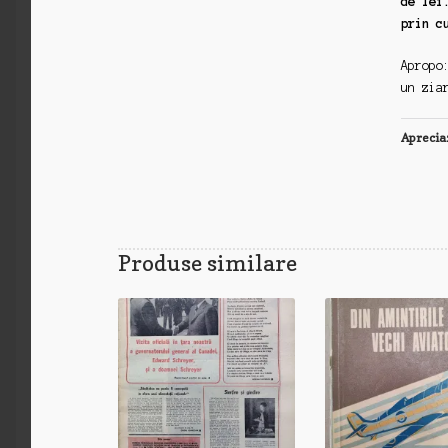
de lei
prin c
Apropo
un zia
Aprecia
Produse similare