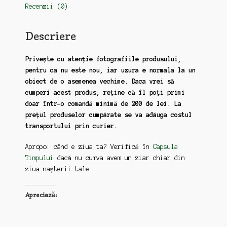
Recenzii (0)
Descriere
Privește cu atenție fotografiile produsului,
pentru ca nu este nou, iar uzura e normala la un
obiect de o asemenea vechime. Daca vrei să
cumperi acest produs, reține că îl poți primi
doar într-o comandă minimă de 200 de lei. La
prețul produselor cumpărate se va adăuga costul
transportului prin curier.
Apropo: când e ziua ta? Verifică în
Capsula
Timpului
dacă nu cumva avem un ziar chiar din
ziua nașterii tale.
Apreciază: