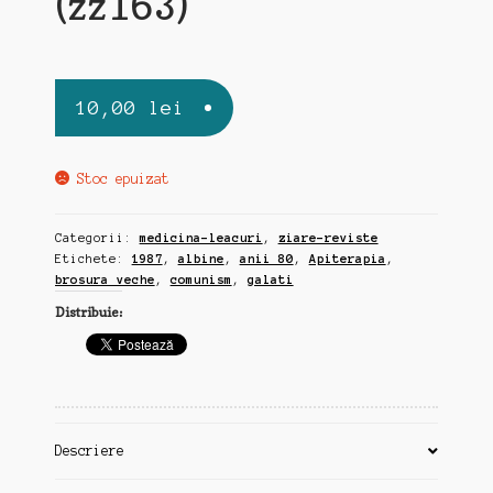
(zz163)
10,00
lei
Stoc epuizat
Categorii:
medicina-leacuri
,
ziare-reviste
Etichete:
1987
,
albine
,
anii 80
,
Apiterapia
,
brosura veche
,
comunism
,
galati
Distribuie:
Descriere