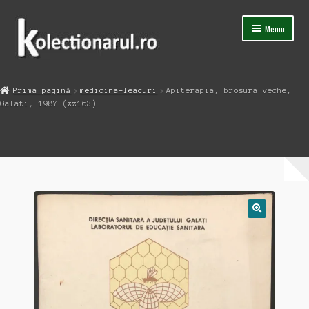
Sari
Sari
Meniu
la
la
navigare
conținut
Acasa
Prima pagină
medicina-leacuri
Apiterapia, brosura veche,
Extinde
Galati, 1987 (zz163)
Magazin
meniul
copil
Capsula Timpului
Blog
Contact