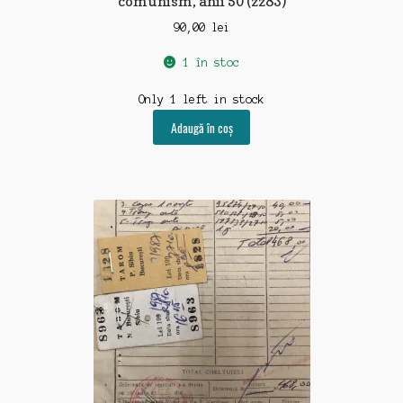
comunism, anii 50 (zz83)
90,00
lei
1 în stoc
Only 1 left in stock
Adaugă în coș