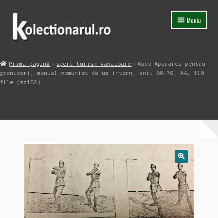
Sari
Sari
Meniu
la
la
navigare
conținut
Acasa
Prima pagină
sport-turism-vanatoare
Auto-Apararea pentru
Extinde
graniceri, manual comunist de uz intern, anii 60-70, A4, 110
Magazin
meniul
file (zz182)
copil
Capsula Timpului
Blog
Contact