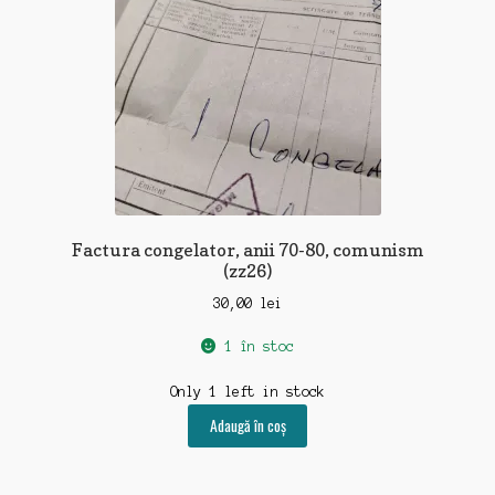
Factura congelator, anii 70-80, comunism
(zz26)
30,00
lei
1 în stoc
Only 1 left in stock
Adaugă în coș