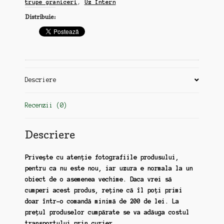
intern,
trupe graniceri
,
Uz Intern
anii
Distribuie:
60-
70,
A4,
110
file
(zz182)
Descriere
Recenzii (0)
Descriere
Privește cu atenție fotografiile produsului,
pentru ca nu este nou, iar uzura e normala la un
obiect de o asemenea vechime. Daca vrei să
cumperi acest produs, reține că îl poți primi
doar într-o comandă minimă de 200 de lei. La
prețul produselor cumpărate se va adăuga costul
transportului prin curier.