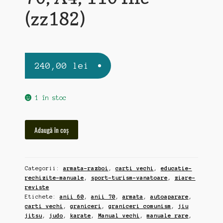
(zz182)
240,00
lei
1 în stoc
Cantitate
Adaugă în coș
Auto-
Apararea
pentru
Categorii:
armata-razboi
,
carti vechi
,
educatie-
graniceri,
rechizite-manuale
,
sport-turism-vanatoare
,
ziare-
manual
reviste
comunist
Etichete:
anii 60
,
anii 70
,
armata
,
autoaparare
,
de
carti vechi
,
graniceri
,
graniceri comunism
,
jiu
uz
jitsu
,
judo
,
karate
,
Manual vechi
,
manuale rare
,