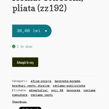
pliata (zz192)
30,00
lei
1 în stoc
Cantitate
Adaugă în coș
Bancorex,
reclama
de
Categorii:
afise-colaje
,
bancnote-monede
,
presa
branduri vechi straine
,
reclama-publicitate
anii
Etichete:
advertorial
,
anii 90
,
bancorex
,
reclame
90,
computere
,
reclame vechi
format
Distribuie:
40x48cm,
pliata