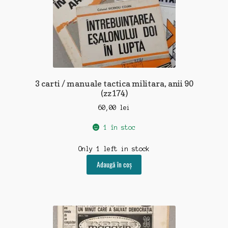
3 carti / manuale tactica militara, anii 90
(zz174)
60,00
lei
1 în stoc
Only 1 left in stock
Adaugă în coș