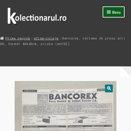
Sari
Sari
Meniu
la
la
navigare
conținut
Acasa
Prima pagină
afise-colaje
Bancorex, reclama de presa anii
Extinde
90, format 40x48cm, pliata (zz192)
Magazin
meniul
copil
Capsula Timpului
Blog
Contact