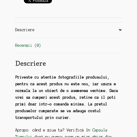
(zz192)
Descriere
Recenzii (0)
Descriere
Priveste cu atentie fotografiile produsului,
pentru ca acest produs nu este nou, iar uzura e
normala la un obiect de o asemenea vechime. Daca
vrei sa cumperi acest produs, retine ca il poti
primi doar intr-o comanda minima. La pretul
produselor cumparate se va adauga costul
transportului prin curier.
Apropo: când e ziua ta? Verifică în
Capsula
Timpului
dacă nu cumva avem un ziar chiar din