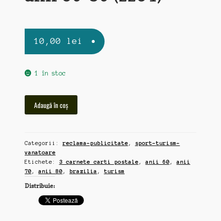
10,00
lei
1 în stoc
Cantitate
Adaugă în coș
Brazilia,
3
carnete
Categorii:
reclama-publicitate
,
sport-turism-
carti
vanatoare
postale,
Etichete:
3 carnete carti postale
,
anii 60
,
anii
turism,
70
,
anii 80
,
brazilia
,
turism
anii
Distribuie:
60-
80
(zz54)