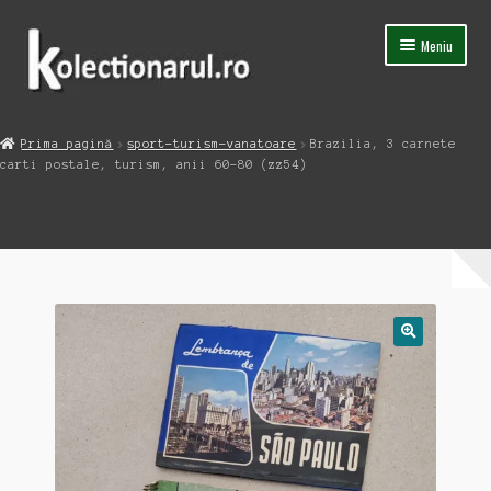
Sari
Sari
Meniu
la
la
navigare
conținut
Acasa
Prima pagină
sport-turism-vanatoare
Brazilia, 3 carnete
Extinde
carti postale, turism, anii 60-80 (zz54)
Magazin
meniul
copil
Capsula Timpului
Blog
Contact