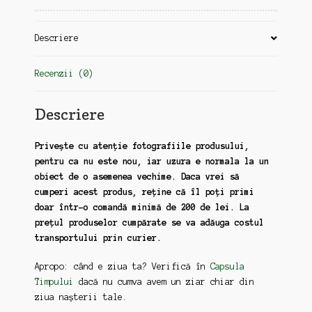
Descriere
Recenzii (0)
Descriere
Privește cu atenție fotografiile produsului,
pentru ca nu este nou, iar uzura e normala la un
obiect de o asemenea vechime. Daca vrei să
cumperi acest produs, reține că îl poți primi
doar într-o comandă minimă de 200 de lei. La
prețul produselor cumpărate se va adăuga costul
transportului prin curier.
Apropo: când e ziua ta? Verifică în
Capsula
Timpului
dacă nu cumva avem un ziar chiar din
ziua nașterii tale.