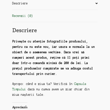
(zz171)
Descriere
Recenzii (0)
Descriere
Privește cu atenție fotografiile produsului,
pentru ca nu este nou, iar uzura e normala la un
obiect de o asemenea vechime. Daca vrei să
cumperi acest produs, reține că îl poți primi
doar într-o comandă minimă de 200 de lei. La
prețul produselor cumpărate se va adăuga costul
transportului prin curier.
Apropo: când e ziua ta? Verifică în
Capsula
Timpului
dacă nu cumva avem un ziar chiar din
ziua nașterii tale.
Apreciază: