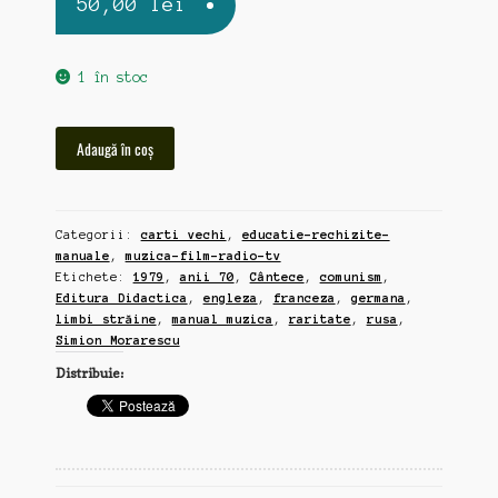
50,00
lei
1 în stoc
Cantitate
Adaugă în coș
"Cântece,
limbi
străine",
Categorii:
carti vechi
,
educatie-rechizite-
(engleza,
manuale
,
muzica-film-radio-tv
franceza,
Etichete:
1979
,
anii 70
,
Cântece
,
comunism
,
germana,
Editura Didactica
,
engleza
,
franceza
,
germana
,
rusa),
limbi străine
,
manual muzica
,
raritate
,
rusa
,
Simion
Simion Morarescu
Morarescu,
Distribuie:
1979,
Editura
Didactica,
310
pagini