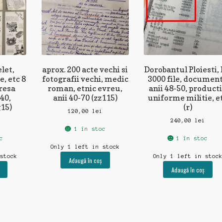
let,
aprox. 200 acte vechi si
Dorobantul Ploiesti, 
e, etc 8
fotografii vechi, medic
3000 file, documen
resa
roman, etnic evreu,
anii 48-50, product
 40,
anii 40-70 (zz115)
uniforme militie, e
15)
(r)
120,00
lei
240,00
lei
1 în stoc
c
1 în stoc
Only 1 left in stock
 stock
Only 1 left in stoc
Adaugă în coș
Adaugă în coș