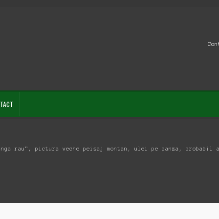
Con
TACT
anga rau”, pictura veche peisaj montan, ulei pe panza, probabil 