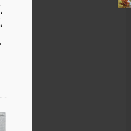
r
ri
0
ui
m