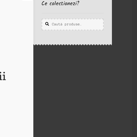
Ce colectionezi?
Caută
Caută
după:
ii