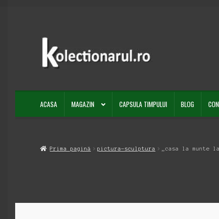
Sari
Sari
la
la
navigare
conținut
ACASA
MAGAZIN
CAPSULA TIMPULUI
BLOG
CON
Prima pagină
pictura-sculptura
„casa la munte l