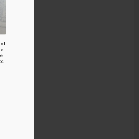
lot
te
ie
tc
k