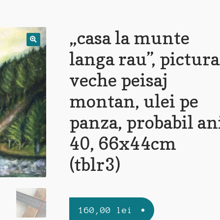
„casa la munte
langa rau”, pictura
veche peisaj
montan, ulei pe
panza, probabil an
40, 66x44cm
(tblr3)
160,00
lei