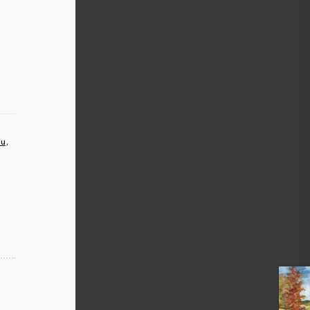
au
,
,