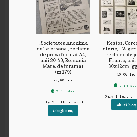
„Societatea Anonima
Kestos, Corce
de Telefoane”, reclama
Loterie, L’Algeri
de presa format A4,
reclame de p
anii 30-40, Romania
Franta, anii
Mare, de inramat
30x12cm (gg
(zz179)
40,00
lei
90,00
lei
1 în sto
2 în stoc
Only 1 left in
Only 2 left in stock
Adaugă în coș
Adaugă în coș