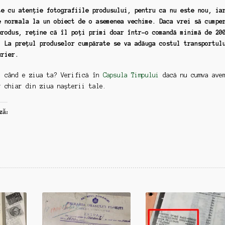
66x44cm
te cu atenție fotografiile produsului, pentru ca nu este nou, ia
(tblr3)
e normala la un obiect de o asemenea vechime. Daca vrei să cumpe
produs, reține că îl poți primi doar într-o comandă minimă de 20
. La prețul produselor cumpărate se va adăuga costul transportul
urier.
: când e ziua ta? Verifică în
Capsula Timpului
dacă nu cumva ave
r chiar din ziua nașterii tale.
ză: