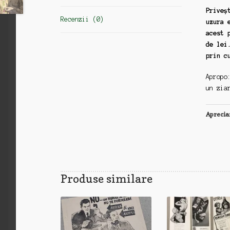
Priveș
Recenzii (0)
uzura 
acest 
de lei
prin c
Apropo
un zia
Aprecia
Produse similare