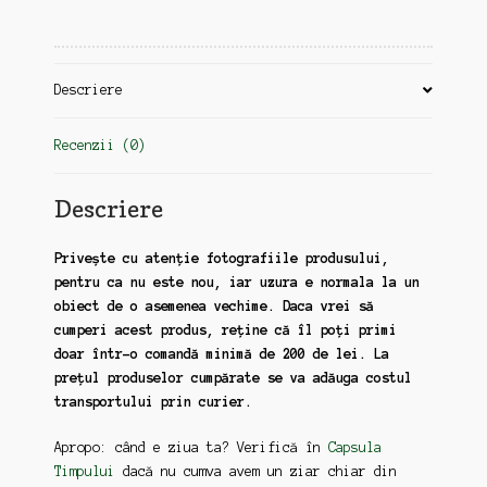
Descriere
Recenzii (0)
Descriere
Privește cu atenție fotografiile produsului,
pentru ca nu este nou, iar uzura e normala la un
obiect de o asemenea vechime. Daca vrei să
cumperi acest produs, reține că îl poți primi
doar într-o comandă minimă de 200 de lei. La
prețul produselor cumpărate se va adăuga costul
transportului prin curier.
Apropo: când e ziua ta? Verifică în
Capsula
Timpului
dacă nu cumva avem un ziar chiar din