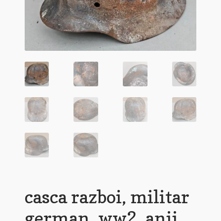
casca razboi, militar
german, ww2, anii