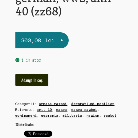
40 (zz68)
300,00
lei
1 în stoc
Cantitate
Adaugă în coș
casca
razboi,
militar
Categorii:
armata-razboi
,
decoratiuni-mobilier
german,
Etichete:
anii 40
,
casca
,
casca razboi
,
ww2,
echipament
,
germania
,
militaria
,
nazism
,
razboi
anii
Distribuie:
40
(zz68)