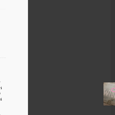
,
r
ri
0
ui