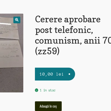
Cerere aprobare
post telefonic,
comunism, anii 7
(zz59)
10,00
lei
1 în stoc
Cantitate
Adaugă în coș
Cerere