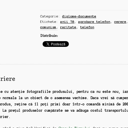
aprobare
post
Categorie:
diplome-documente
telefonic,
Etichete:
anii 70
,
aprobare telefon
,
cerere
comunism,
comunism
,
raritate
,
telefon
anii
Distribuie:
70
(zz59)
riere
te cu atenție fotografiile produsului, pentru ca nu este nou, ia
e normala la un obiect de o asemenea vechime. Daca vrei să cumpe
produs, reține că îl poți primi doar într-o comandă minimă de 20
. La prețul produselor cumpărate se va adăuga costul transportul
urier.