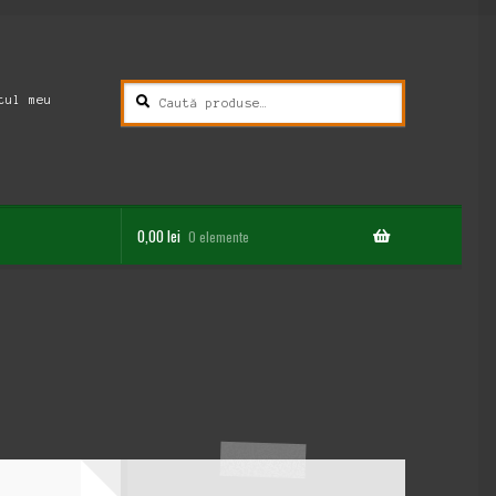
Caută
Caută
tul meu
după:
0,00
lei
0 elemente