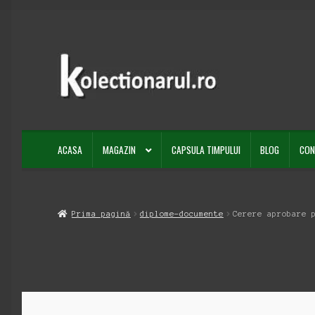
Sari
Sari
la
la
navigare
conținut
ACASA
MAGAZIN
CAPSULA TIMPULUI
BLOG
CON
Prima pagină
diplome-documente
Cerere aprobare 