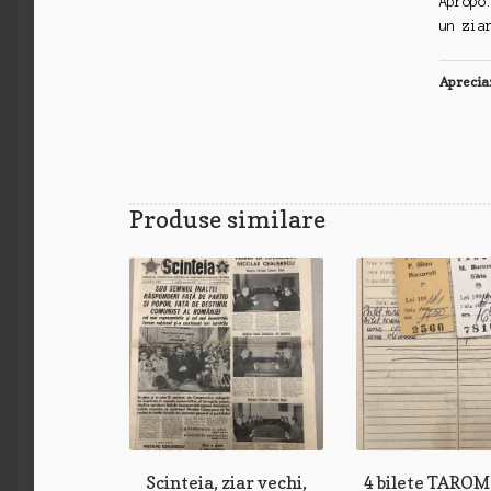
Apropo
un zia
Aprecia
Produse similare
Scinteia, ziar vechi,
4 bilete TAROM 