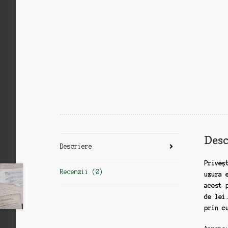
Desc
Descriere
Priveș
Recenzii (0)
uzura 
acest 
de lei
prin c