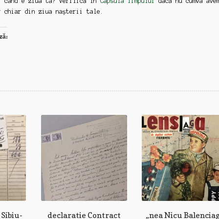
: când e ziua ta? Verifică în
Capsula Timpului
dacă nu cumva ave
r chiar din ziua nașterii tale.
ză:
Sibiu-
declaratie Contract
„nea Nicu Balencia