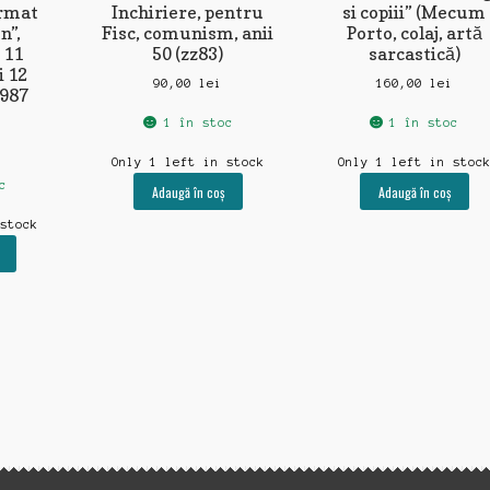
ormat
Inchiriere, pentru
si copiii” (Mecum
n”,
Fisc, comunism, anii
Porto, colaj, artă
 11
50 (zz83)
sarcastică)
i 12
90,00
lei
160,00
lei
987
1 în stoc
1 în stoc
i
Only 1 left in stock
Only 1 left in stoc
c
Adaugă în coș
Adaugă în coș
 stock