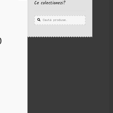
Ce colectionezi?
Caută
Caută
după:
0