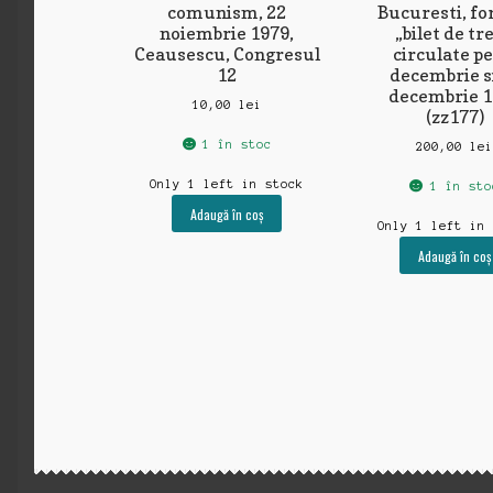
comunism, 22
Bucuresti, f
noiembrie 1979,
„bilet de tre
Ceausescu, Congresul
circulate pe
12
decembrie s
decembrie 1
10,00
lei
(zz177)
1 în stoc
200,00
le
Only 1 left in stock
1 în sto
Adaugă în coș
Only 1 left in
Adaugă în coș