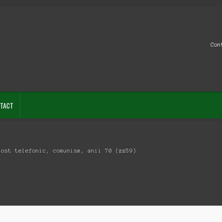
Con
TACT
post telefonic, comunism, anii 70 (zz59)