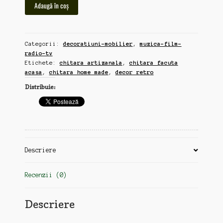
Cantitate
Adaugă în coș
chitara
artizanala,
anii
Categorii:
decoratiuni-mobilier
,
muzica-film-
90,
radio-tv
unicat
Etichete:
chitara artizanala
,
chitara facuta
acasa
,
chitara home made
,
decor retro
Distribuie:
Descriere
Recenzii (0)
Descriere