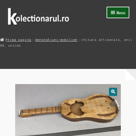
Sari
Sari
Meniu
la
la
navigare
conținut
Acasa
Prima pagină
decoratiuni-mobilier
chitara artizanala, anii
Extinde
90, unicat
Magazin
meniul
copil
Capsula Timpului
Blog
Contact