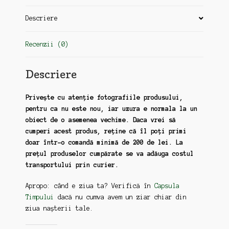
Descriere
Recenzii (0)
Descriere
Privește cu atenție fotografiile produsului,
pentru ca nu este nou, iar uzura e normala la un
obiect de o asemenea vechime. Daca vrei să
cumperi acest produs, reține că îl poți primi
doar într-o comandă minimă de 200 de lei. La
prețul produselor cumpărate se va adăuga costul
transportului prin curier.
Apropo: când e ziua ta? Verifică în
Capsula
Timpului
dacă nu cumva avem un ziar chiar din
ziua nașterii tale.