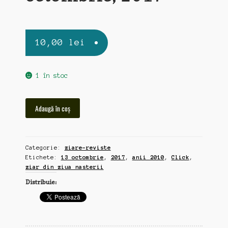
10,00
lei
1 în stoc
Cantitate
Adaugă în coș
Click,
ziar
din
Categorie:
ziare-reviste
ziua
Etichete:
13 octombrie
,
2017
,
anii 2010
,
Click
,
nasterii,
ziar din ziua nasterii
13
Distribuie:
octombrie,
2017