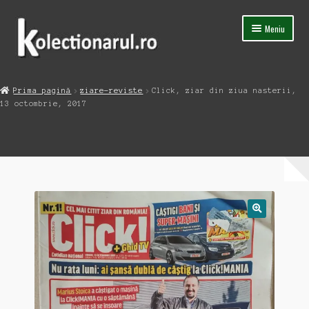
Sari
Sari
Meniu
la
la
navigare
conținut
Acasa
Prima pagină
ziare-reviste
Click, ziar din ziua nasterii,
Extinde
13 octombrie, 2017
Magazin
meniul
copil
Capsula Timpului
Blog
Contact