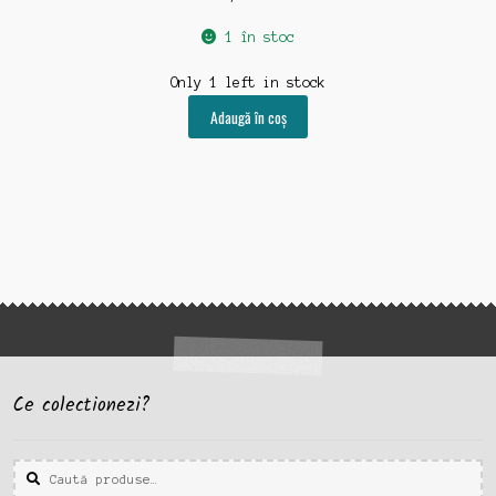
1 în stoc
Only 1 left in stock
Adaugă în coș
Ce colectionezi?
Caută
Caută
după: