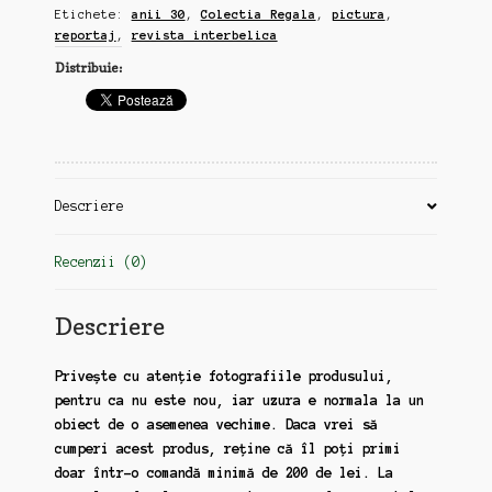
Etichete:
anii 30
,
Colectia Regala
,
pictura
,
reportaj
reportaj
,
revista interbelica
din
Distribuie:
revista
interbelica,
anii
30,
16
pagini
Descriere
format
A4,
text
Recenzii (0)
si
poze
Descriere
(zz139)
Privește cu atenție fotografiile produsului,
pentru ca nu este nou, iar uzura e normala la un
obiect de o asemenea vechime. Daca vrei să
cumperi acest produs, reține că îl poți primi
doar într-o comandă minimă de 200 de lei. La