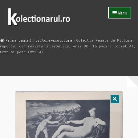
Sari
Sari
Meniu
la
la
navigare
conținut
Acasa
Prima pagină
pictura-sculptura
Colectia Regala de Pictura,
Extinde
reportaj din revista interbelica, anii 30, 16 pagini format A4,
Magazin
meniul
text si poze (zz139)
copil
Capsula Timpului
Blog
Contact