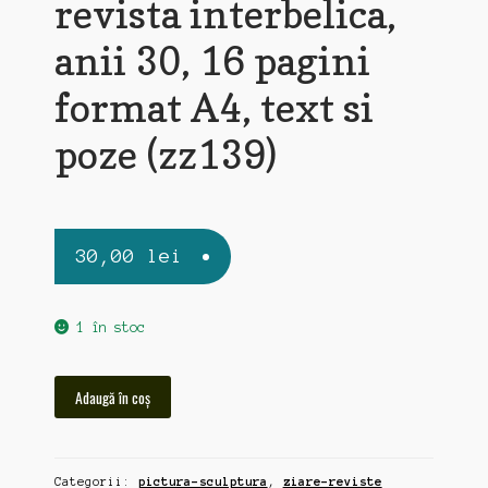
revista interbelica,
anii 30, 16 pagini
format A4, text si
poze (zz139)
30,00
lei
1 în stoc
Cantitate
Adaugă în coș
Colectia
Regala
de
Categorii:
pictura-sculptura
,
ziare-reviste
Pictura,