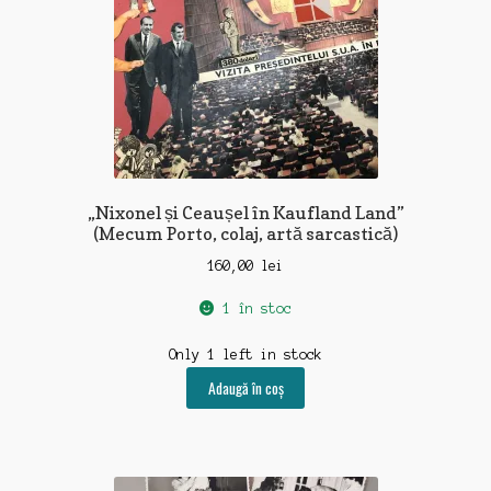
„Nixonel și Ceaușel în Kaufland Land”
(Mecum Porto, colaj, artă sarcastică)
160,00
lei
1 în stoc
Only 1 left in stock
Adaugă în coș