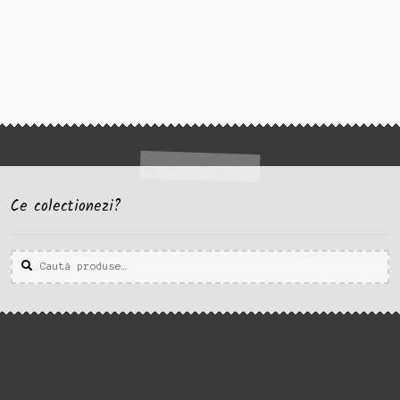
Ce colectionezi?
Caută
Caută
după: