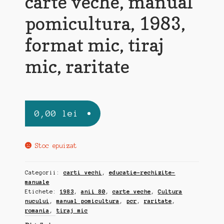
carte veche, manual
pomicultura, 1983,
format mic, tiraj
mic, raritate
0,00
lei
Stoc epuizat
Categorii:
carti vechi
,
educatie-rechizite-
manuale
Etichete:
1983
,
anii 80
,
carte veche
,
Cultura
nucului
,
manual pomicultura
,
pcr
,
raritate
,
romania
,
tiraj mic