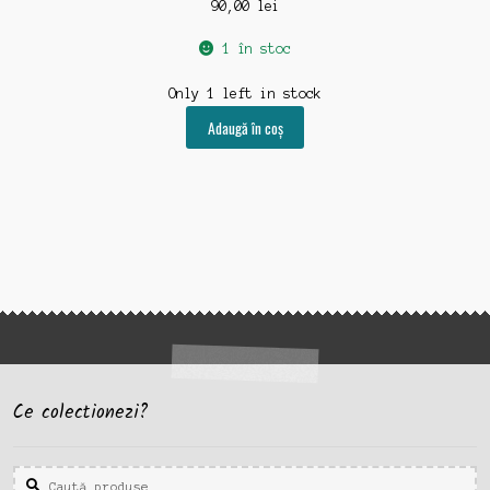
90,00
lei
1 în stoc
Only 1 left in stock
Adaugă în coș
Ce colectionezi?
Caută
Caută