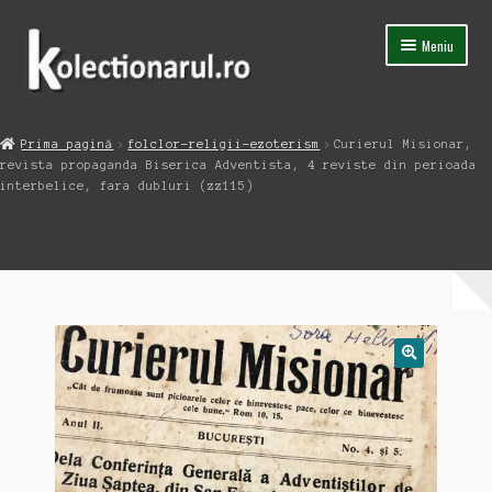
Sari
Sari
Meniu
la
la
navigare
conținut
Acasa
Prima pagină
folclor-religii-ezoterism
Curierul Misionar,
Extinde
revista propaganda Biserica Adventista, 4 reviste din perioada
Magazin
meniul
interbelice, fara dubluri (zz115)
copil
Capsula Timpului
Blog
Contact