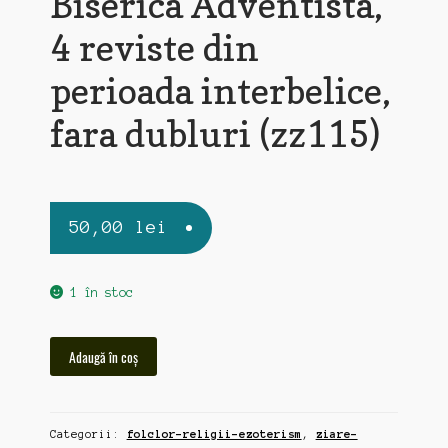
Biserica Adventista,
4 reviste din
perioada interbelice,
fara dubluri (zz115)
50,00
lei
1 în stoc
Cantitate
Adaugă în coș
Curierul
Misionar,
revista
Categorii:
folclor-religii-ezoterism
,
ziare-
propaganda