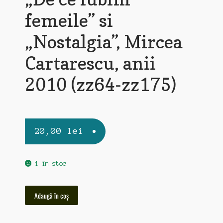
femeile” si
„Nostalgia”, Mircea
Cartarescu, anii
2010 (zz64-zz175)
20,00
lei
1 în stoc
Cantitate
Adaugă în coș
"De
ce