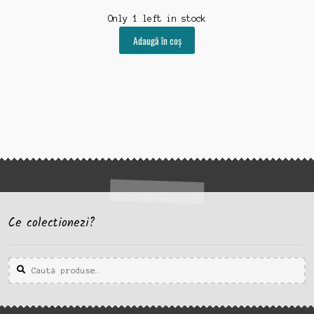
Only 1 left in stock
Adaugă în coș
Ce colectionezi?
Caută
Caută
după: