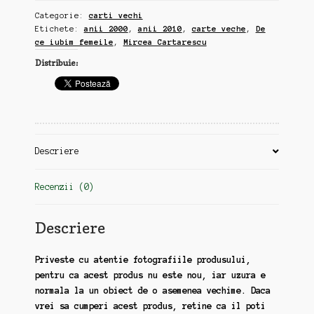
iubim
Categorie:
carti vechi
femeile"
Etichete:
anii 2000
,
anii 2010
,
carte veche
,
De
si
ce iubim femeile
,
Mircea Cartarescu
"Nostalgia",
Distribuie:
Mircea
Cartarescu,
anii
2010
(zz64-
zz175)
Descriere
Recenzii (0)
Descriere
Priveste cu atentie fotografiile produsului,
pentru ca acest produs nu este nou, iar uzura e
normala la un obiect de o asemenea vechime. Daca
vrei sa cumperi acest produs, retine ca il poti