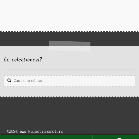
Ce colectionezi?
Caută
Caută
după:
©2024 www.kolectionarul.ro