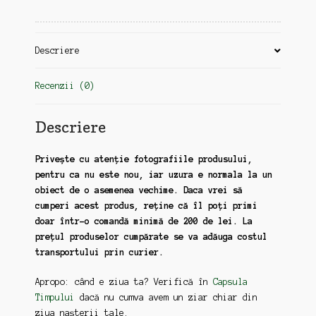
Descriere
Recenzii (0)
Descriere
Privește cu atenție fotografiile produsului,
pentru ca nu este nou, iar uzura e normala la un
obiect de o asemenea vechime. Daca vrei să
cumperi acest produs, reține că îl poți primi
doar într-o comandă minimă de 200 de lei. La
prețul produselor cumpărate se va adăuga costul
transportului prin curier.
Apropo: când e ziua ta? Verifică în
Capsula
Timpului
dacă nu cumva avem un ziar chiar din
ziua nașterii tale.