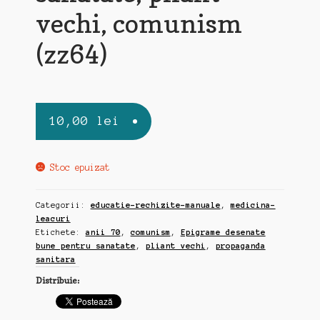
vechi, comunism
(zz64)
10,00
lei
Stoc epuizat
Categorii:
educatie-rechizite-manuale
,
medicina-
leacuri
Etichete:
anii 70
,
comunism
,
Epigrame desenate
bune pentru sanatate
,
pliant vechi
,
propaganda
sanitara
Distribuie: