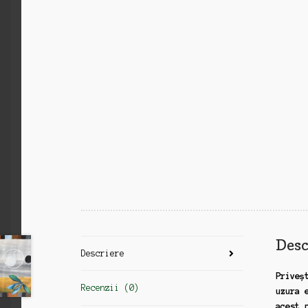
Desc
Descriere
Priveș
Recenzii (0)
uzura 
acest 