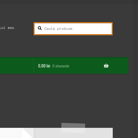
Caută
Caută
tul meu
după:
0,00
lei
0 elemente