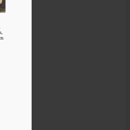
u
n,
cm
k