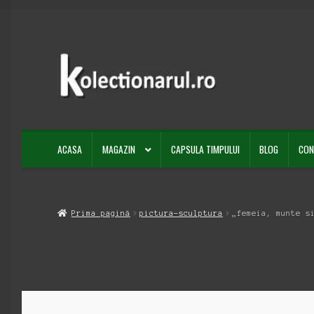
Sari
Sari
la
la
navigare
conținut
ACASA
MAGAZIN
CAPSULA TIMPULUI
BLOG
CON
Prima pagină
pictura-sculptura
„femeia, munte s