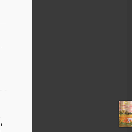
,
i
,
r
ri
0