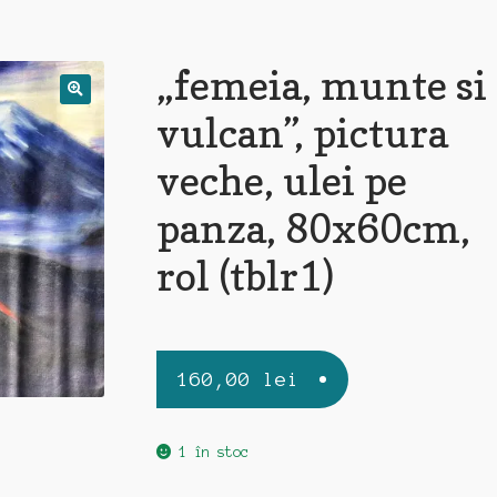
„femeia, munte si
vulcan”, pictura
veche, ulei pe
panza, 80x60cm,
rol (tblr1)
160,00
lei
1 în stoc