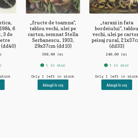
tica,
„fructe de toamna”,
„tarani in fata
1984, 6
tablou vechi, ulei pe
bordeiului”, tablo
, 3 de
carton, semnat Stella
vechi, ulei pe carto
metre
Serbanescu, 1933,
peisaj rural, 21x37
 (dd40)
29x37cm (dd10)
(dd33)
ei
360,00
lei
240,00
lei
c
1 în stoc
1 în stoc
 stock
Only 1 left in stock
Only 1 left in stoc
Adaugă în coș
Adaugă în coș