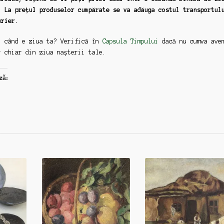
. La prețul produselor cumpărate se va adăuga costul transportul
urier.
: când e ziua ta? Verifică în
Capsula Timpului
dacă nu cumva ave
r chiar din ziua nașterii tale.
ză: