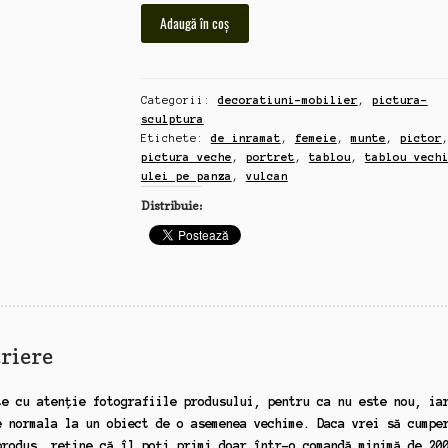
Cantitate
Adaugă în coș
"femeia,
munte
si
Categorii:
decoratiuni-mobilier
,
pictura-
vulcan",
sculptura
pictura
Etichete:
de inramat
,
femeie
,
munte
,
pictor
veche,
pictura veche
,
portret
,
tablou
,
tablou vech
ulei
ulei pe panza
,
vulcan
pe
Distribuie:
panza,
80x60cm,
rol
(tblr1)
riere
te cu atenție fotografiile produsului, pentru ca nu este nou, ia
e normala la un obiect de o asemenea vechime. Daca vrei să cumpe
produs, reține că îl poți primi doar într-o comandă minimă de 20