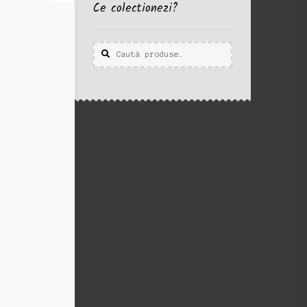
Ce colectionezi?
Caută
Caută
după: