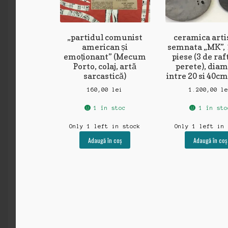
„partidul comunist
ceramica artis
american și
semnata „MK”, 
emoționant” (Mecum
piese (3 de raft
Porto, colaj, artă
perete), dia
sarcastică)
intre 20 si 40cm
160,00
lei
1.200,00
l
1 în stoc
1 în sto
Only 1 left in stock
Only 1 left in
Adaugă în coș
Adaugă în coș