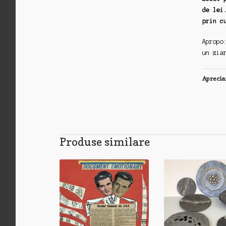
de lei
prin c
Apropo
un zia
Aprecia
Produse similare