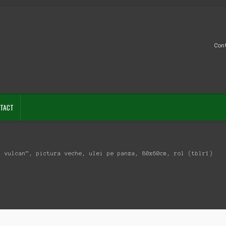
Con
TACT
i vulcan”, pictura veche, ulei pe panza, 80x60cm, rol (tblr1)