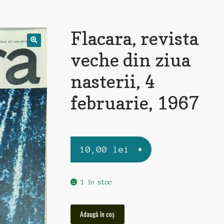
Flacara, revista
veche din ziua
nasterii, 4
februarie, 1967
10,00
lei
1 în stoc
Cantitate
Adaugă în coș
Flacara,