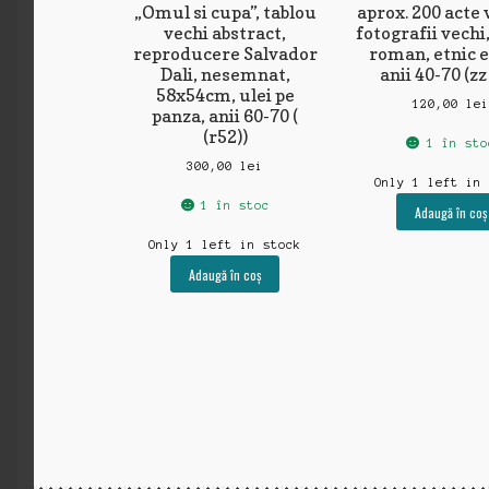
„Omul si cupa”, tablou
aprox. 200 acte 
vechi abstract,
fotografii vechi
reproducere Salvador
roman, etnic 
Dali, nesemnat,
anii 40-70 (z
58x54cm, ulei pe
120,00
le
panza, anii 60-70 (
(r52))
1 în sto
300,00
lei
Only 1 left in
1 în stoc
Adaugă în coș
Only 1 left in stock
Adaugă în coș