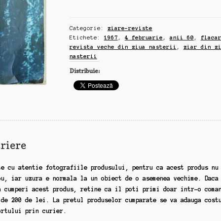
revista
veche
Categorie:
ziare-reviste
din
Etichete:
1967
,
4 februarie
,
anii 60
,
flaca
ziua
revista veche din ziua nasterii
,
ziar din z
nasterii,
nasterii
4
Distribuie:
februarie,
1967
riere
te cu atentie fotografiile produsului, pentru ca acest produs nu
ou, iar uzura e normala la un obiect de o asemenea vechime. Daca
a cumperi acest produs, retine ca il poti primi doar intr-o coma
 de 200 de lei. La pretul produselor cumparate se va adauga cost
ortului prin curier.