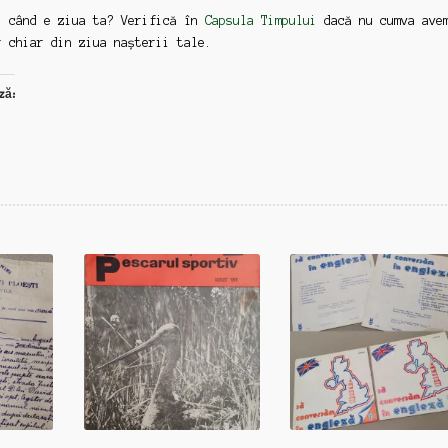
: când e ziua ta? Verifică în
Capsula Timpului
dacă nu cumva ave
r chiar din ziua nașterii tale.
ză: