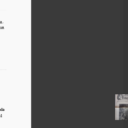
ra
,
iua
nda
ul