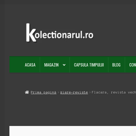
Sari
Sari
la
la
navigare
conținut
ACASA
MAGAZIN
CAPSULA TIMPULUI
BLOG
CON
Prima pagină
ziare-reviste
Flacara, revista vec