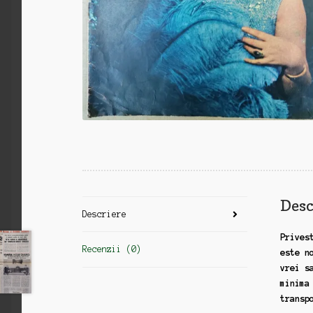
Desc
Descriere
Prives
Recenzii (0)
este n
vrei s
minima
transp