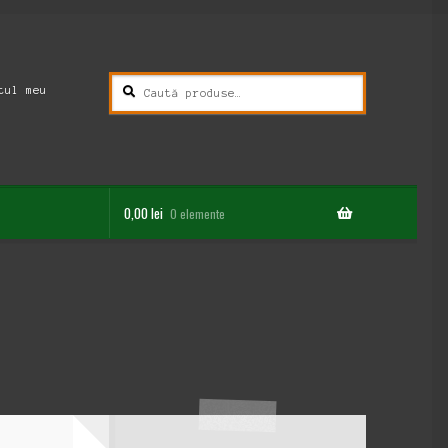
Caută
Caută
tul meu
după:
0,00
lei
0 elemente