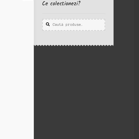
Ce colectionezi?
Caută
Caută
după: