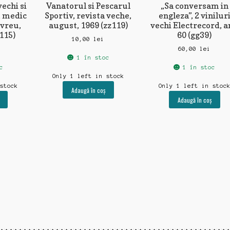
vechi si
Vanatorul si Pescarul
„Sa conversam in
, medic
Sportiv, revista veche,
engleza”, 2 vinilur
evreu,
august, 1969 (zz119)
vechi Electrecord, a
z115)
60 (gg39)
10,00
lei
i
60,00
lei
1 în stoc
c
1 în stoc
Only 1 left in stock
 stock
Only 1 left in stoc
Adaugă în coș
Adaugă în coș