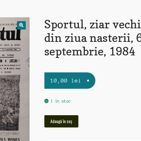
Sportul, ziar vechi
din ziua nasterii, 
septembrie, 1984
10,00
lei
1 în stoc
Cantitate
Adaugă în coș
Sportul,
ziar
vechi