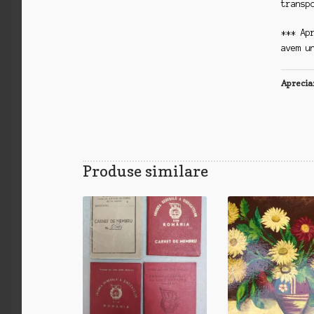
transp
*** Ap
avem u
Aprecia
Produse similare