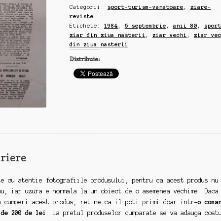
Categorii:
sport-turism-vanatoare
,
ziare-
din
reviste
ziua
Etichete:
1984
,
5 septembrie
,
anii 80
,
spor
nasterii,
ziar din ziua nasterii
,
ziar vechi
,
ziar ve
6
din ziua nasterii
septembrie,
Distribuie:
1984
riere
te cu atentie fotografiile produsului, pentru ca acest produs nu
ou, iar uzura e normala la un obiect de o asemenea vechime. Daca
a cumperi acest produs, retine ca il poti primi doar intr-
o coma
 de 200 de lei
. La pretul produselor cumparate se va adauga cost