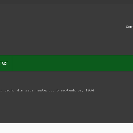
Con
TACT
ar vechi din ziua nasterii, 6 septembrie, 1984