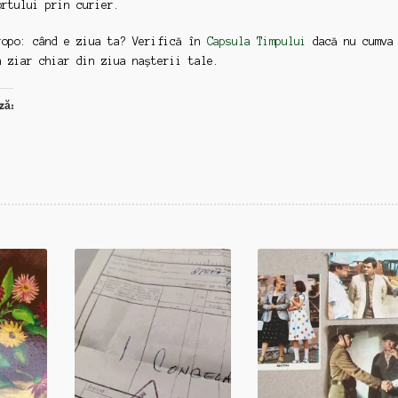
ortului prin curier.
ropo: când e ziua ta? Verifică în
Capsula Timpului
dacă nu cumva
n ziar chiar din ziua nașterii tale.
ză: