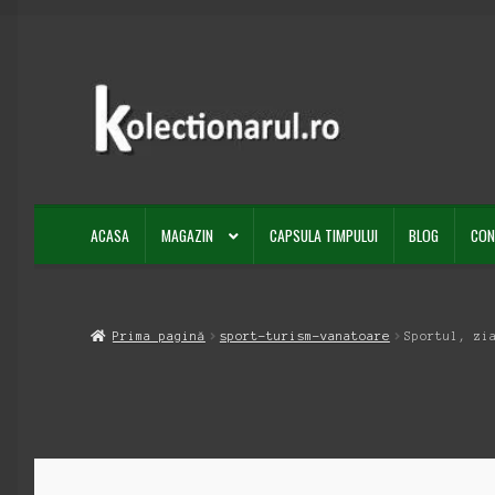
Sari
Sari
la
la
navigare
conținut
ACASA
MAGAZIN
CAPSULA TIMPULUI
BLOG
CON
Prima pagină
sport-turism-vanatoare
Sportul, zi