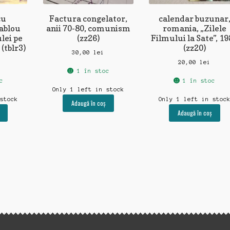
cu
Factura congelator,
calendar buzunar
tablou
anii 70-80, comunism
romania, „Zilele
ulei pe
(zz26)
Filmului la Sate”, 1
(tblr3)
(zz20)
30,00
lei
20,00
lei
1 în stoc
c
1 în stoc
Only 1 left in stock
 stock
Only 1 left in stoc
Adaugă în coș
Adaugă în coș