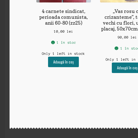
4 carnete sindicat,
„Vas rosu 
perioada comunista,
crizanteme”, 
anii 60-80 (zz25)
vechi cu flori, 
placaj, 50x70cm 
10,00
lei
90,00
lei
1 în stoc
1 în sto
Only 1 left in stock
Only 1 left in
Adaugă în coș
Adaugă în coș