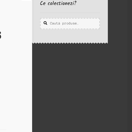
Ce colectionezi?
Caută
Caută
după:
6