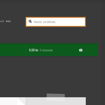
Caută
Caută
tul meu
după:
0,00
lei
0 elemente