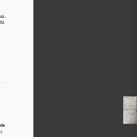
tul
,
chi
nda
ul