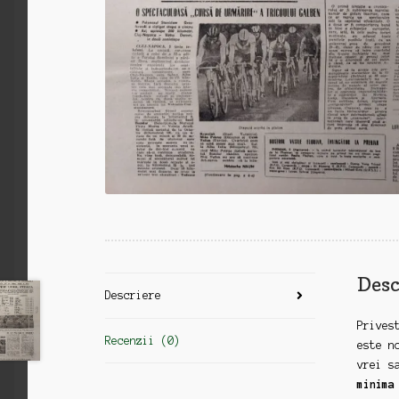
Desc
Descriere
Prives
Recenzii (0)
este n
vrei s
minima