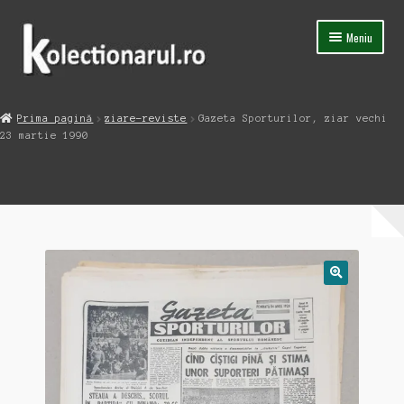
Sari
Sari
Meniu
la
la
navigare
conținut
Acasa
Prima pagină
ziare-reviste
Gazeta Sporturilor, ziar vechi
Extinde
23 martie 1990
Magazin
meniul
copil
Capsula Timpului
Blog
Contact