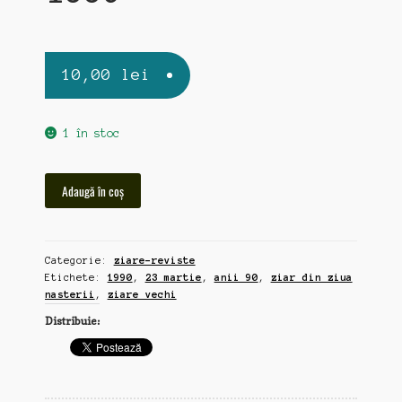
10,00
lei
1 în stoc
Cantitate
Adaugă în coș
Gazeta
Sporturilor,
ziar
Categorie:
ziare-reviste
vechi
Etichete:
1990
,
23 martie
,
anii 90
,
ziar din ziua
23
nasterii
,
ziare vechi
martie
Distribuie:
1990