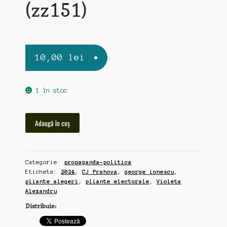
(zz151)
10,00
lei
1 în stoc
Cantitate
Adaugă în coș
George
Ionescu
si
Categorie:
propaganda-politica
Violeta
Etichete:
2024
,
CJ Prahova
,
george ionescu
,
Alexandru,
pliante alegeri
,
pliante electorale
,
Violeta
2
Alexandru
pliante
Distribuie:
alegeri
CJ