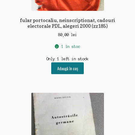
fular portocaliu, neinscriptionat, cadouri
electorale PDL, alegeri 2000 (zz185)
80,00
lei
1 în stoc
Only 1 left in stock
Adaugă în coș