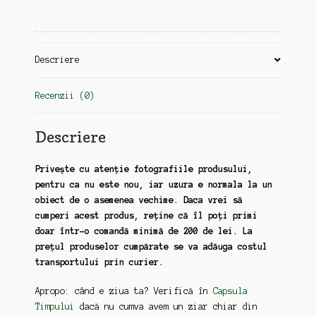
Prahova,
2024
(zz151)
Descriere
Recenzii (0)
Descriere
Privește cu atenție fotografiile produsului,
pentru ca nu este nou, iar uzura e normala la un
obiect de o asemenea vechime. Daca vrei să
cumperi acest produs, reține că îl poți primi
doar într-o comandă minimă de 200 de lei. La
prețul produselor cumpărate se va adăuga costul
transportului prin curier.
Apropo: când e ziua ta? Verifică în
Capsula
Timpului
dacă nu cumva avem un ziar chiar din