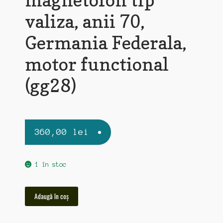
valiza, anii 70,
Germania Federala,
motor functional
(gg28)
360,00
lei
1 în stoc
Cantitate
Adaugă în coș
Grundig
TK