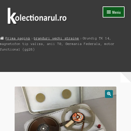
Sari
Sari
Meniu
la
la
navigare
conținut
Acasa
Prima pagină
branduri vechi straine
Grundig TK 14,
Extinde
magnetofon tip valiza, anii 70, Germania Federala, motor
Magazin
meniul
functional (gg28)
copil
Capsula Timpului
Blog
Contact