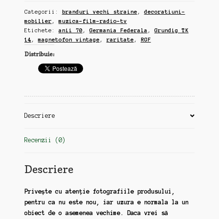
14,
Categorii:
branduri vechi straine
,
decoratiuni-
magnetofon
mobilier
,
muzica-film-radio-tv
tip
Etichete:
anii 70
,
Germania Federala
,
Grundig TK
valiza,
14
,
magnetofon vintage
,
raritate
,
RGF
anii
Distribuie:
70,
Germania
Federala,
motor
functional
(gg28)
Descriere
Recenzii (0)
Descriere
Privește cu atenție fotografiile produsului,
pentru ca nu este nou, iar uzura e normala la un
obiect de o asemenea vechime. Daca vrei să