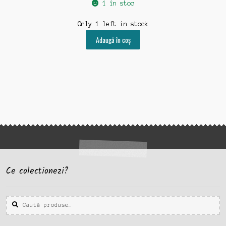
1 în stoc
Only 1 left in stock
Adaugă în coș
Ce colectionezi?
Caută
Caută
după: