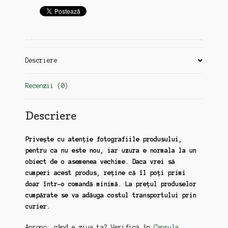
Descriere
Recenzii (0)
Descriere
Privește cu atenție fotografiile produsului,
pentru ca nu este nou, iar uzura e normala la un
obiect de o asemenea vechime. Daca vrei să
cumperi acest produs, reține că îl poți primi
doar într-o comandă minimă. La prețul produselor
cumpărate se va adăuga costul transportului prin
curier.
Apropo: când e ziua ta? Verifică în
Capsula