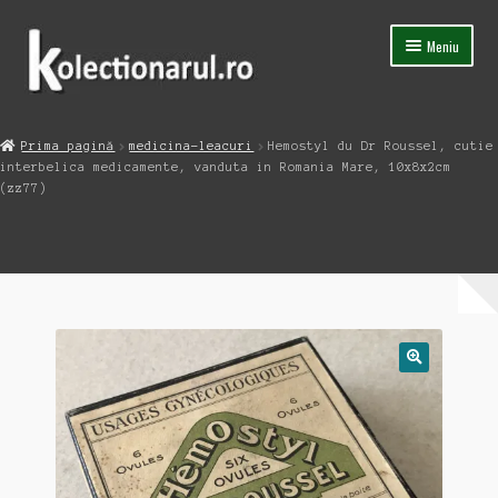
Sari
Sari
Meniu
la
la
navigare
conținut
Acasa
Prima pagină
medicina-leacuri
Hemostyl du Dr Roussel, cutie
Extinde
interbelica medicamente, vanduta in Romania Mare, 10x8x2cm
Magazin
meniul
(zz77)
copil
Capsula Timpului
Blog
Contact