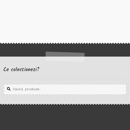
Ce colectionezi?
Caută
Caută
după: