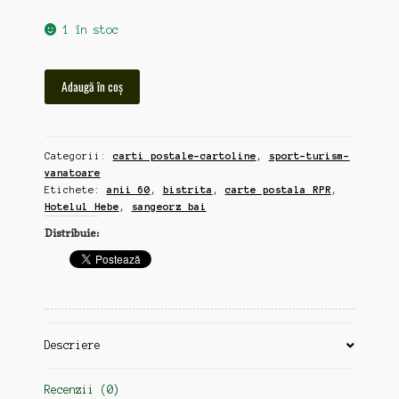
1 în stoc
Cantitate
Adaugă în coș
Hotelul
Hebe,
Sangeorz
Categorii:
carti postale-cartoline
,
sport-turism-
Bai,
vanatoare
Bistrita,
Etichete:
anii 60
,
bistrita
,
carte postala RPR
,
carte
Hotelul Hebe
,
sangeorz bai
postala
Distribuie:
RPR,
anii
60
(zz134)
Descriere
Recenzii (0)