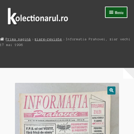
Sari
Sari
Meniu
la
la
navigare
conținut
Acasa
Prima pagină
ziare-reviste
Informatia Prahovei, ziar vechi
Extinde
17 mai 1996
Magazin
meniul
copil
Capsula Timpului
Blog
Contact