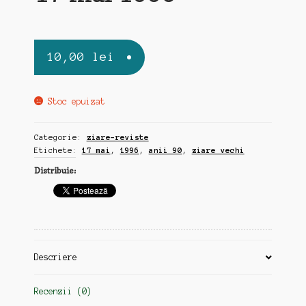
10,00
lei
Stoc epuizat
Categorie:
ziare-reviste
Etichete:
17 mai
,
1996
,
anii 90
,
ziare vechi
Distribuie:
Descriere
Recenzii (0)