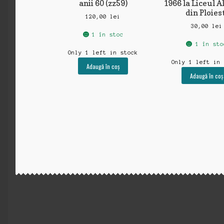
anii 60 (zz59)
1966 la Liceul A
din Ploies
120,00
lei
30,00
lei
1 în stoc
1 în sto
Only 1 left in stock
Only 1 left in
Adaugă în coș
Adaugă în coș