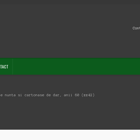
Con
TACT
ie nunta si cartonase de dar, anii 60 (zz42)