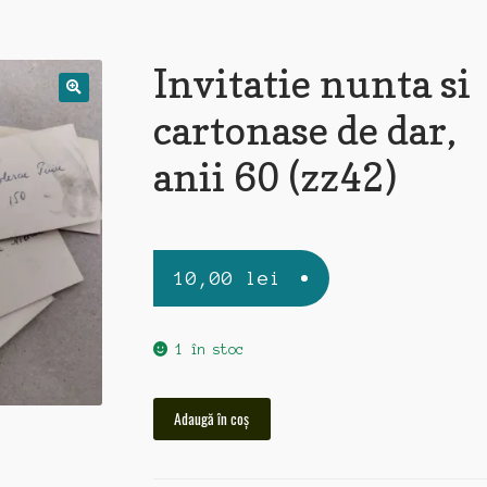
Invitatie nunta si
cartonase de dar,
anii 60 (zz42)
10,00
lei
1 în stoc
Cantitate
Adaugă în coș
Invitatie
nunta
si