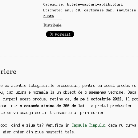
Categorie:
bilete-carduri-abtibilduri
cartonase
Etichete:
anii 60
,
cartonase dar
,
invitatie
de
nunta
dar,
Distribuie:
anii
60
(zz42)
riere
te cu atentie fotografiile produsului, pentru ca acest produs nu
ou, iar uzura e normala la un obiect de o asemenea vechime. Daca
a cumperi acest produs, retine ca,
de pe 1 octombrie 2022
, il po
doar intr-
o comanda minima de 200 de lei
. La pretul produselor
ate se va adauga costul transportului prin curier.
ropo: când e ziua ta? Verifică în
Capsula Timpului
dacă nu cumva
n ziar chiar din ziua nașterii tale.