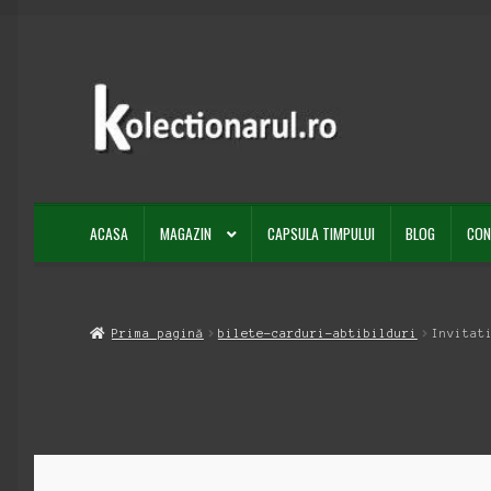
Sari
Sari
la
la
navigare
conținut
ACASA
MAGAZIN
CAPSULA TIMPULUI
BLOG
CON
Prima pagină
bilete-carduri-abtibilduri
Invitat