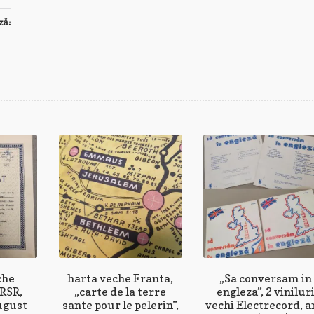
ză:
che
harta veche Franta,
„Sa conversam in
 RSR,
„carte de la terre
engleza”, 2 vinilur
ugust
sante pour le pelerin”,
vechi Electrecord, a