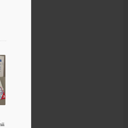
i
nii