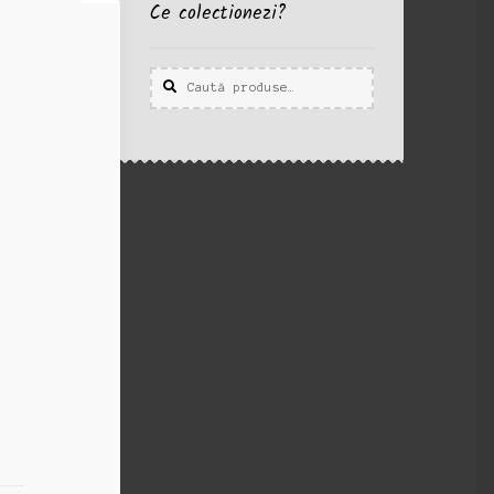
Ce colectionezi?
Caută
Caută
după: