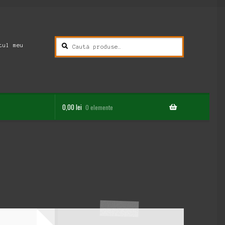
Caută
Caută
tul meu
după:
0,00
lei
0 elemente