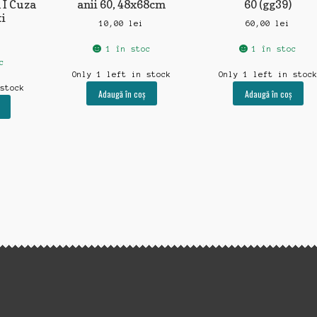
l I Cuza
anii 60, 48x68cm
60 (gg39)
ti
10,00
lei
60,00
lei
1 în stoc
1 în stoc
c
Only 1 left in stock
Only 1 left in stoc
 stock
Adaugă în coș
Adaugă în coș