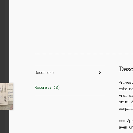
Desc
Descriere
Prives
Recenzii (0)
este n
vrei s
primi 
cumpar
*** Ap
avem u