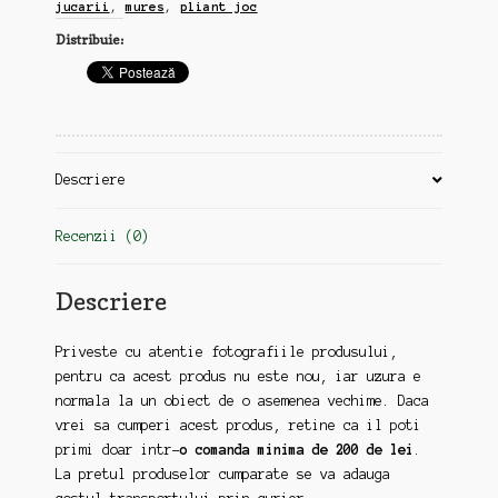
jucarii
,
mures
,
pliant joc
romanesc,
Distribuie:
Cooperativa
Sarmas
Mures
(zz62)
Descriere
Recenzii (0)
Descriere
Priveste cu atentie fotografiile produsului,
pentru ca acest produs nu este nou, iar uzura e
normala la un obiect de o asemenea vechime. Daca
vrei sa cumperi acest produs, retine ca il poti
primi doar intr-
o comanda minima de 200 de lei
.
La pretul produselor cumparate se va adauga