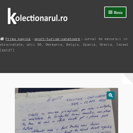
Sari
Sari
Meniu
la
la
navigare
conținut
Acasa
Prima pagină
sport-turism-vanatoare
Jurnal de excursii in
Extinde
strainatate, anii 90, Germania, Belgia, Spania, Grecia, Israel
Magazin
meniul
(zz127)
copil
Capsula Timpului
Blog
Contact