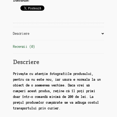
Distribuie:
90,
Germania,
Belgia,
Spania,
Grecia,
Israel
Descriere
(zz127)
Recenzii (0)
Descriere
Privește cu atenție fotografiile produsului,
pentru ca nu este nou, iar uzura e normala la un
obiect de o asemenea vechime. Daca vrei să
cumperi acest produs, reține că îl poți primi
doar într-o comandă minimă de 200 de lei. La
prețul produselor cumpărate se va adăuga costul
transportului prin curier.