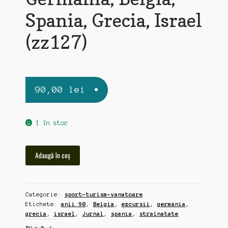
Spania, Grecia, Israel
(zz127)
90,00
lei
1 în stoc
Cantitate
Adaugă în coș
Jurnal
de
excursii
Categorie:
sport-turism-vanatoare
in
Etichete:
anii 90
,
Belgia
,
excursii
,
germania
,
strainatate,
grecia
,
israel
,
Jurnal
,
spania
,
strainatate
anii