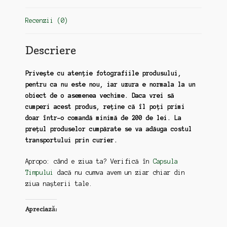
Recenzii (0)
Descriere
Privește cu atenție fotografiile produsului,
pentru ca nu este nou, iar uzura e normala la un
obiect de o asemenea vechime. Daca vrei să
cumperi acest produs, reține că îl poți primi
doar într-o comandă minimă de 200 de lei. La
prețul produselor cumpărate se va adăuga costul
transportului prin curier.
Apropo: când e ziua ta? Verifică în
Capsula
Timpului
dacă nu cumva avem un ziar chiar din
ziua nașterii tale.
Apreciază: