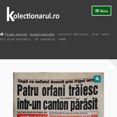
Sari
Sari
Meniu
la
la
navigare
conținut
Acasa
Prima pagină
ziare-reviste
Jurnalul National, ziar vechi
Extinde
din ziua nasterii, 18 ianuarie, 1996
Magazin
meniul
copil
Capsula Timpului
Blog
Contact