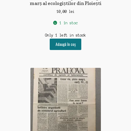
marș al ecologiștilor din Ploiești
10,00
lei
1 în stoc
Only 1 left in stock
Adaugă în coș