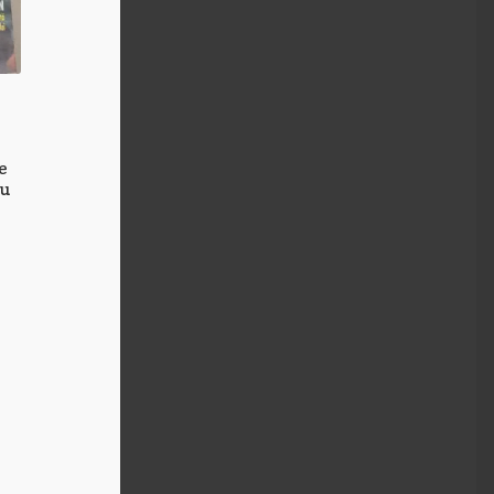
e
fu
k