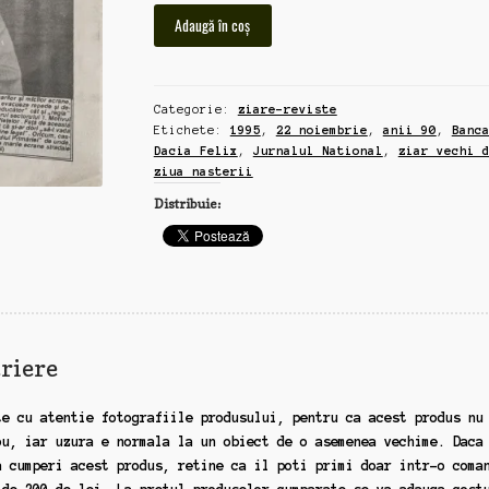
Cantitate
Adaugă în coș
Jurnalul
National,
ziar
Categorie:
ziare-reviste
vechi
Etichete:
1995
,
22 noiembrie
,
anii 90
,
Banc
din
Dacia Felix
,
Jurnalul National
,
ziar vechi 
ziua
ziua nasterii
nasterii,
Distribuie:
22
noiembrie,
1995,
Banca
Dacia
Felix
riere
te cu atentie fotografiile produsului, pentru ca acest produs nu
ou, iar uzura e normala la un obiect de o asemenea vechime. Daca
a cumperi acest produs, retine ca il poti primi doar intr-o coma