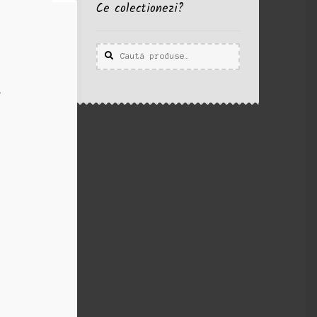
Ce colectionezi?
Caută
Caută
după: