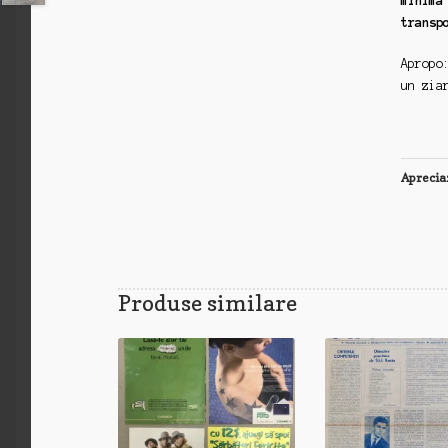
minima
transp
Apropo
un zia
Aprecia
Produse similare