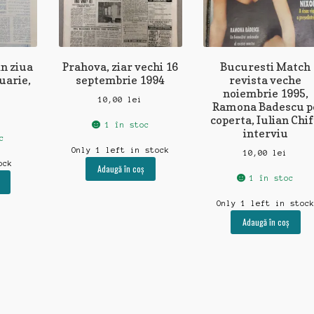
in ziua
Prahova, ziar vechi 16
Bucuresti Match
ruarie,
septembrie 1994
revista veche
noiembrie 1995,
10,00
lei
Ramona Badescu p
coperta, Iulian Chi
1 în stoc
interviu
c
Only 1 left in stock
10,00
lei
ock
Adaugă în coș
1 în stoc
Only 1 left in stoc
Adaugă în coș