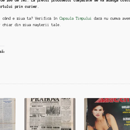
 de 200 de lei. La pretul produselor cumparate se va adauga cost
ortului prin curier.
: când e ziua ta? Verifică în
Capsula Timpului
dacă nu cumva ave
r chiar din ziua nașterii tale.
ză: