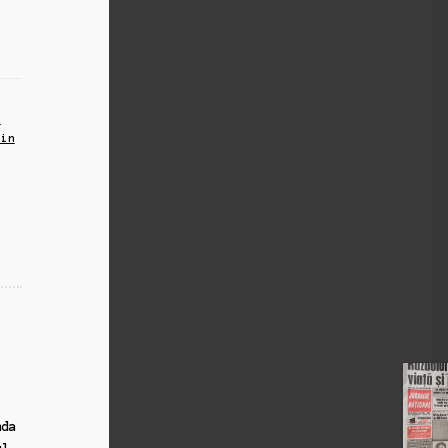
a
din
nda