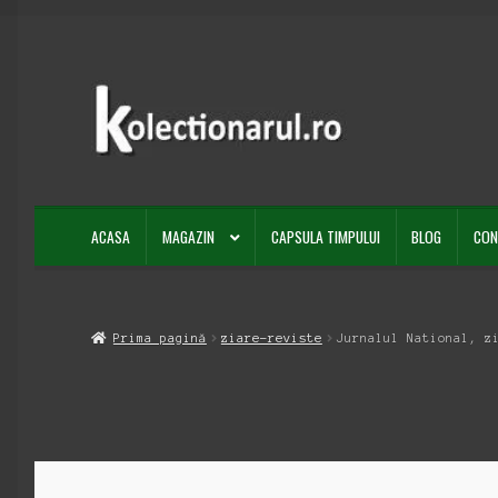
Sari
Sari
la
la
navigare
conținut
ACASA
MAGAZIN
CAPSULA TIMPULUI
BLOG
CON
Prima pagină
ziare-reviste
Jurnalul National, z