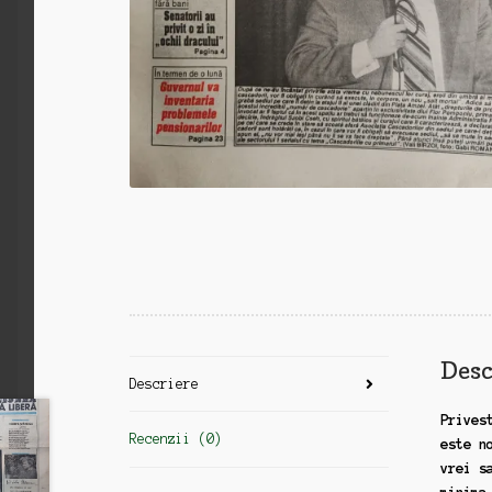
Desc
Descriere
Prives
Recenzii (0)
este n
vrei s