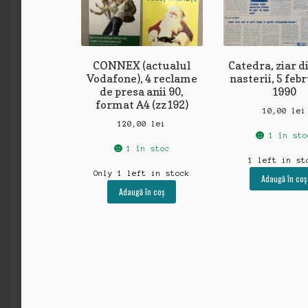
CONNEX (actualul
Catedra, ziar d
Vodafone), 4 reclame
nasterii, 5 feb
de presa anii 90,
1990
format A4 (zz192)
10,00
lei
120,00
lei
1 în sto
1 în stoc
1 left in st
Only 1 left in stock
Adaugă în coș
Adaugă în coș