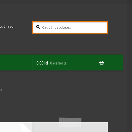
Caută
Caută
tul meu
după:
0,00
lei
0 elemente
ix