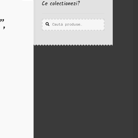
Ce colectionezi?
”,
Caută
Caută
după: