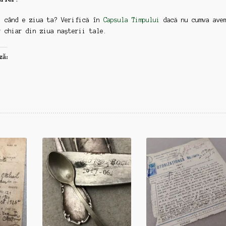
: când e ziua ta? Verifică în
Capsula Timpului
dacă nu cumva ave
r chiar din ziua nașterii tale.
ză: