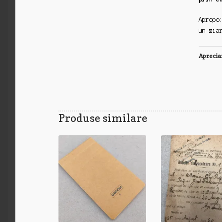
Apropo
un zia
Aprecia
Produse similare