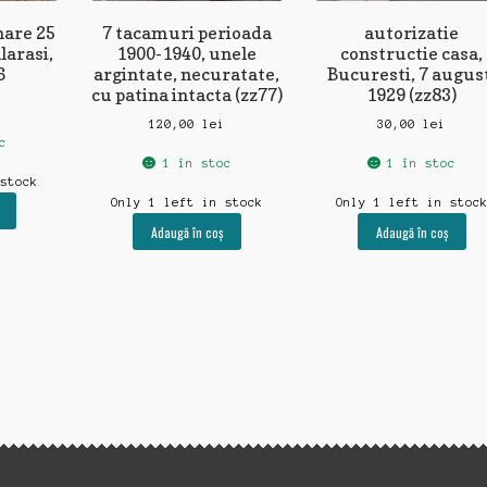
nare 25
7 tacamuri perioada
autorizatie
larasi,
1900-1940, unele
constructie casa,
6
argintate, necuratate,
Bucuresti, 7 augus
cu patina intacta (zz77)
1929 (zz83)
120,00
lei
30,00
lei
c
1 în stoc
1 în stoc
 stock
Only 1 left in stock
Only 1 left in stoc
Adaugă în coș
Adaugă în coș