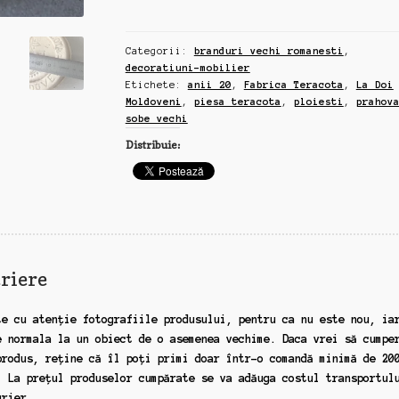
Doi
Moldoveni",
Categorii:
branduri vechi romanesti
,
piesa
decoratiuni-mobilier
Fabrica
Etichete:
anii 20
,
Fabrica Teracota
,
La Doi
de
Moldoveni
,
piesa teracota
,
ploiesti
,
prahov
Teracota
sobe vechi
Ploiesti,
Distribuie:
anii
20
(zz59)
riere
te cu atenție fotografiile produsului, pentru ca nu este nou, ia
e normala la un obiect de o asemenea vechime. Daca vrei să cumpe
produs, reține că îl poți primi doar într-o comandă minimă de 20
. La prețul produselor cumpărate se va adăuga costul transportul
urier.