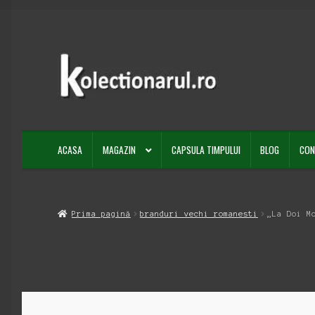
Sari
Sari
la
la
navigare
conținut
ACASA
MAGAZIN
CAPSULA TIMPULUI
BLOG
CON
Prima pagină
branduri vechi romanesti
„La Doi M