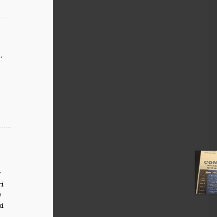
a
,
r
ri
0
ui