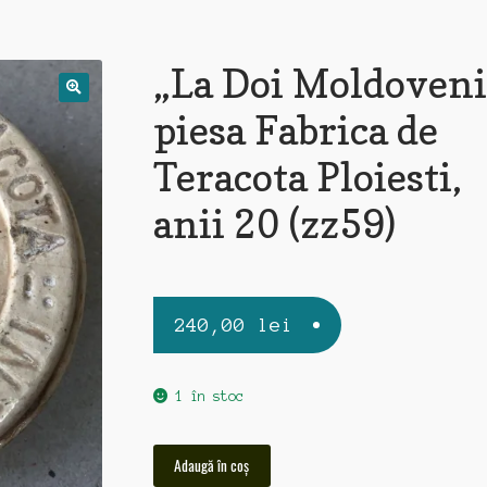
„La Doi Moldoveni
piesa Fabrica de
Teracota Ploiesti,
anii 20 (zz59)
240,00
lei
1 în stoc
Cantitate
Adaugă în coș
"La