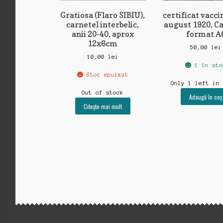
Gratiosa (Flaro SIBIU),
certificat vacci
carnetel interbelic,
august 1920, Ca
anii 20-40, aprox
format A
12x6cm
50,00
lei
10,00
lei
1 în sto
Stoc epuizat
Only 1 left in
Out of stock
Adaugă în coș
Citește mai mult