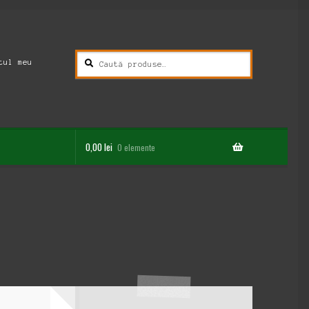
Caută
Caută
tul meu
după:
0,00
lei
0 elemente