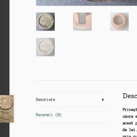
Desc
Descriere
Priveș
Recenzii (0)
uzura 
acest 
de lei
prin c