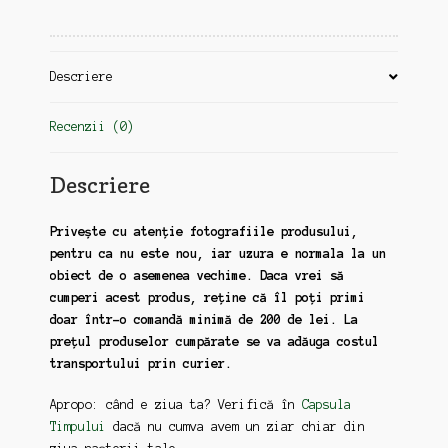
1915
+
12
Descriere
din
1916,
Recenzii (0)
stiri
diverse,
Europa,
Descriere
Africa,
Asia,
Privește cu atenție fotografiile produsului,
Statele
pentru ca nu este nou, iar uzura e normala la un
Unite,
obiect de o asemenea vechime. Daca vrei să
ww1
cumperi acest produs, reține că îl poți primi
-
doar într-o comandă minimă de 200 de lei. La
necesita
prețul produselor cumpărate se va adăuga costul
relegare
transportului prin curier.
(gg09)
Apropo: când e ziua ta? Verifică în
Capsula
Timpului
dacă nu cumva avem un ziar chiar din