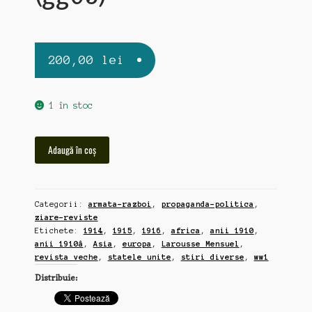
200,00
lei
1 în stoc
Cantitate
Adaugă în coș
Larousse
Mensuel
(revista
Categorii:
armata-razboi
,
propaganda-politica
,
lunara),
ziare-reviste
11
Etichete:
1914
,
1915
,
1916
,
africa
,
anii 1910
,
numere
anii 1910â
,
Asia
,
europa
,
Larousse Mensuel
,
din
revista veche
,
statele unite
,
stiri diverse
,
ww1
1914
Distribuie:
+
12
din