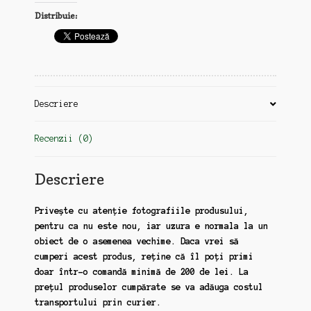
vechi
Distribuie:
Romania
Mare,
1921,
Marin
Demetrescu,
coperte
Descriere
refacute
in
Recenzii (0)
epoca
(zz132)
Descriere
Privește cu atenție fotografiile produsului,
pentru ca nu este nou, iar uzura e normala la un
obiect de o asemenea vechime. Daca vrei să
cumperi acest produs, reține că îl poți primi
doar într-o comandă minimă de 200 de lei. La
prețul produselor cumpărate se va adăuga costul
transportului prin curier.