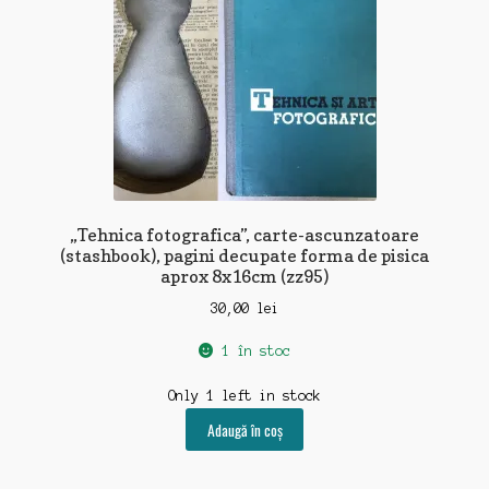
„Tehnica fotografica”, carte-ascunzatoare
(stashbook), pagini decupate forma de pisica
aprox 8x16cm (zz95)
30,00
lei
1 în stoc
Only 1 left in stock
Adaugă în coș