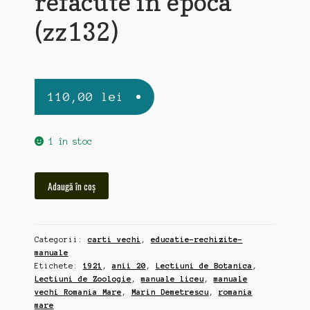
refacute in epoca
(zz132)
110,00
lei
1 în stoc
Cantitate
Adaugă în coș
"Lectiuni
de
Botanica"
Categorii:
carti vechi
,
educatie-rechizite-
si
manuale
"Lectiuni
Etichete:
1921
,
anii 20
,
Lectiuni de Botanica
,
de
Lectiuni de Zoologie
,
manuale liceu
,
manuale
Zoologie",
vechi Romania Mare
,
Marin Demetrescu
,
romania
manuale
mare