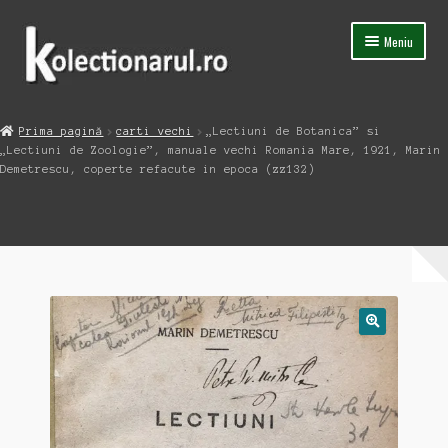
Sari
Sari
Meniu
la
la
navigare
conținut
Acasa
Prima pagină
carti vechi
„Lectiuni de Botanica” si
Extinde
„Lectiuni de Zoologie”, manuale vechi Romania Mare, 1921, Marin
Magazin
meniul
Demetrescu, coperte refacute in epoca (zz132)
copil
Capsula Timpului
Blog
Contact