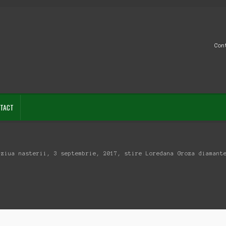
Con
TACT
 ziua nasterii, 3 septembrie, 2017, stire Loredana Groza diamant