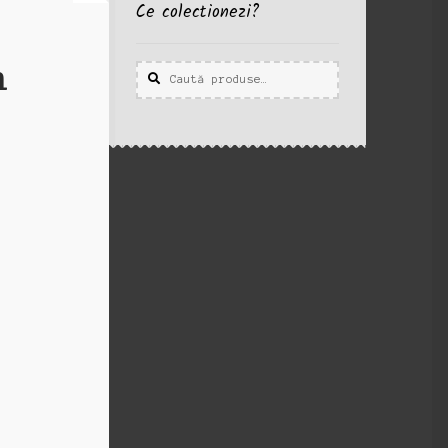
Ce colectionezi?
n
Caută
Caută
după: