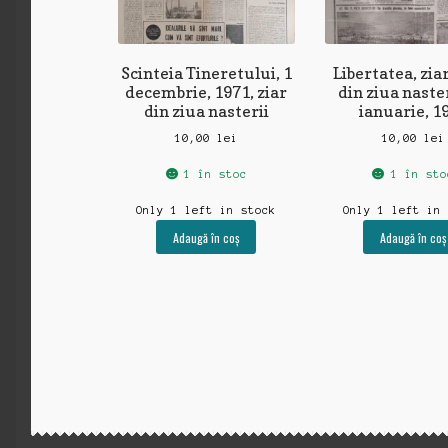
Scinteia Tineretului, 1
Libertatea, zia
decembrie, 1971, ziar
din ziua naster
din ziua nasterii
ianuarie, 1
10,00
lei
10,00
lei
1 în stoc
1 în sto
Only 1 left in stock
Only 1 left in
Adaugă în coș
Adaugă în coș