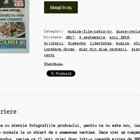
Cantitate
Adaugă în coș
Libertatea,
ziar
din
Categorii:
muzica-film-radio-tv
,
ziare-revi
ziua
Etichete:
2017
,
3 septembrie
,
anii 2010
,
nasterii,
bijuterii
,
diamante
,
libertatea
,
muzica
,
st
3
Loredana Groza
,
ziar din ziua nasterii
,
zia
septembrie,
vechi
2017,
Distribuie:
stire
Loredana
Groza
diamante
riere
te cu atenție fotografiile produsului, pentru ca nu este nou, ia
e normala la un obiect de o asemenea vechime. Daca vrei să cumpe
produs, reține că îl poți primi doar într-o comandă minimă de 20