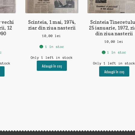
r vechi
Scinteia, 1 mai, 1974,
Scinteia Tineretulu
ii, 12
ziar din ziua nasterii
25 ianuarie, 1972, zi
990
din ziua nasterii
10,00
lei
10,00
lei
1 în stoc
c
1 în stoc
Only 1 left in stock
 stock
Only 1 left in stoc
Adaugă în coș
Adaugă în coș