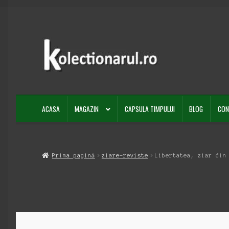
Sari
Sari
la
la
navigare
conținut
ACASA
MAGAZIN
CAPSULA TIMPULUI
BLOG
CON
Prima pagină
ziare-reviste
Libertatea, ziar din