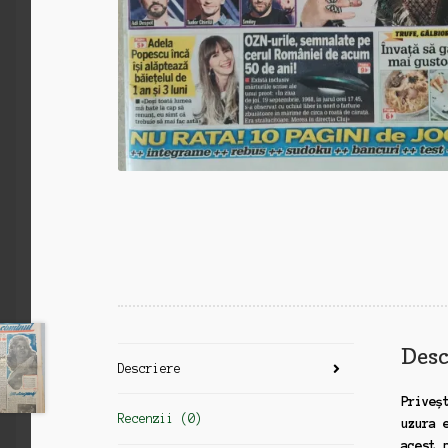
Desc
Descriere
Priveș
Recenzii (0)
uzura 
acest 