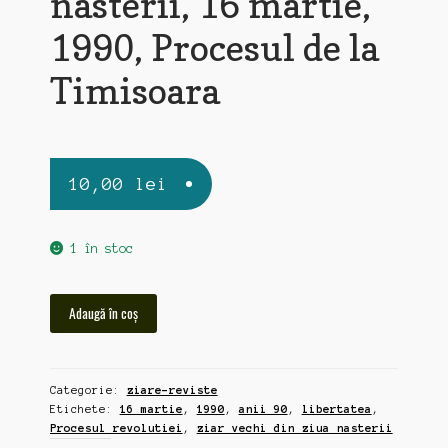
nasterii, 16 martie,
1990, Procesul de la
Timisoara
10,00
lei
1 în stoc
Cantitate
Adaugă în coș
Libertatea,
ziar
vechi
Categorie:
ziare-reviste
din
Etichete:
16 martie
,
1990
,
anii 90
,
libertatea
,
ziua
Procesul revolutiei
,
ziar vechi din ziua nasterii
nasterii,