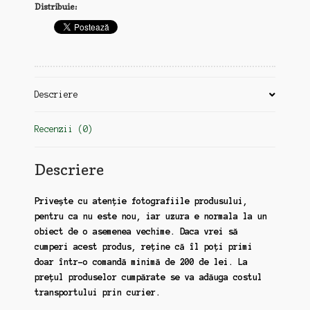
Distribuie:
16
martie,
1990,
Procesul
de
la
Descriere
Timisoara
Recenzii (0)
Descriere
Privește cu atenție fotografiile produsului,
pentru ca nu este nou, iar uzura e normala la un
obiect de o asemenea vechime. Daca vrei să
cumperi acest produs, reține că îl poți primi
doar într-o comandă minimă de 200 de lei. La
prețul produselor cumpărate se va adăuga costul
transportului prin curier.